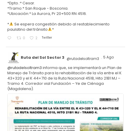
*Dpto.:* Cesar.
*Tramo:* San Roque - Bosconia.
*Ubicación:* La Aurora, Pr 20+500 RN 4516.
*
Se espera congestión debido al restablecimiento
paulatino del tránsito
*
Twitter
0
2
Ruta del Sol Sector 3
5 Ago
@rutadelsoltram3
·
@rutadelsoltram3
informa que, se implementará un Plan de
Manejo de Tránsito para la rehabilitación de la vía entre el K
43+320 y el K 44+710 de la Ruta Nacional 4518, Hito 21B1 MJ –
Tramo 4. Corredor vial Fundación – Ye de Ciénaga
(Magdalena).