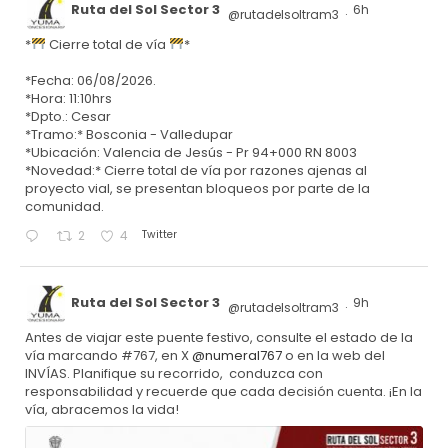
Ruta del Sol Sector 3
6h
@rutadelsoltram3
·
*
Cierre total de vía
*
*Fecha: 06/08/2026.
*Hora: 11:10hrs
*Dpto.: Cesar
*Tramo:* Bosconia - Valledupar
*Ubicación: Valencia de Jesús - Pr 94+000 RN 8003
*Novedad:* Cierre total de vía por razones ajenas al
proyecto vial, se presentan bloqueos por parte de la
comunidad.
Twitter
2
4
Ruta del Sol Sector 3
9h
@rutadelsoltram3
·
Antes de viajar este puente festivo, consulte el estado de la
vía marcando #767, en X
@numeral767
o en la web del
INVÍAS. Planifique su recorrido, conduzca con
responsabilidad y recuerde que cada decisión cuenta. ¡En la
vía, abracemos la vida!