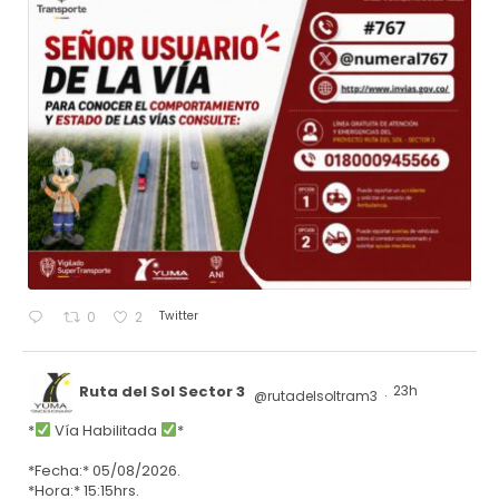
Twitter
0
2
Ruta del Sol Sector 3
23h
@rutadelsoltram3
·
*
Vía Habilitada
*
*Fecha:* 05/08/2026.
*Hora:* 15:15hrs.