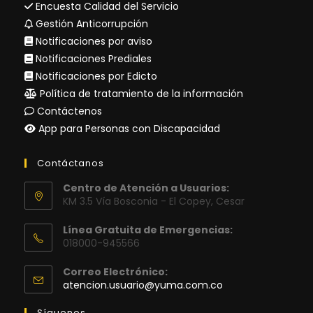
Encuesta Calidad del Servicio
Gestión Anticorrupción
Notificaciones por aviso
Notificaciones Prediales
Notificaciones por Edicto
Política de tratamiento de la información
Contáctenos
App para Personas con Discapacidad
Contáctanos
Centro de Atención a Usuarios:
KM 3.5 Vía Bosconia - El Copey, Cesar
Línea Gratuita de Emergencias:
018000-945566
Correo Electrónico:
Se
atencion.usuario@yuma.com.co
abre
en
Síguenos