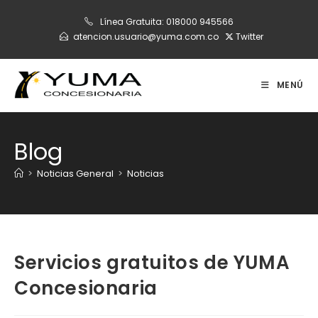
Ir
Línea Gratuita:
018000 945566
al
atencion.usuario@yuma.com.co
Twitter
contenido
MENÚ
Blog
>
Noticias General
>
Noticias
Servicios gratuitos de YUMA
Concesionaria