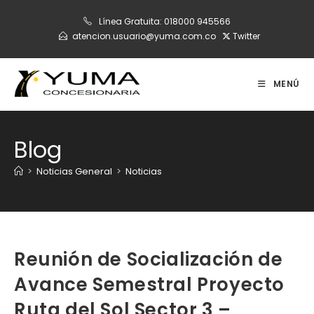
Ir
Línea Gratuita:
018000 945566
al
atencion.usuario@yuma.com.co
Twitter
contenido
MENÚ
Blog
>
Noticias General
>
Noticias
Reunión de Socialización de
Avance Semestral Proyecto
Ruta del Sol Sector 3 –