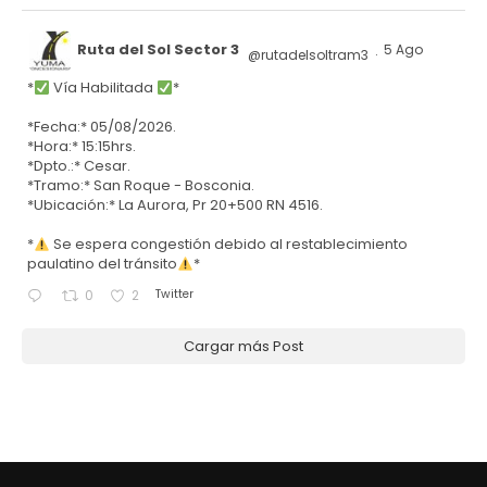
Ruta del Sol Sector 3
5 Ago
@rutadelsoltram3
·
*
Vía Habilitada
*
*Fecha:* 05/08/2026.
*Hora:* 15:15hrs.
*Dpto.:* Cesar.
*Tramo:* San Roque - Bosconia.
*Ubicación:* La Aurora, Pr 20+500 RN 4516.
*
Se espera congestión debido al restablecimiento
paulatino del tránsito
*
Twitter
0
2
Cargar más Post