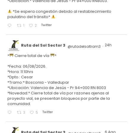
*Ubicación:* Valencia de Jesús - Pr 94+000 RN8003.
*Se espera congestión debido al restablecimiento
paulatino del tránsito*
Twitter
1
2
Ruta del Sol Sector 3
24h
@rutadelsoltram3
·
*
Cierre total de vía
*
*Fecha: 06/08/2026.
*Hora: 11:10hrs
*Dpto.: Cesar
*Tramo:* Bosconia - Valledupar
*Ubicación: Valencia de Jesús - Pr 94+000 RN 8003
*Novedad:* Cierre total de vía por razones ajenas al
proyecto vial, se presentan bloqueos por parte de la
comunidad.
Twitter
3
5
Ruta del Sol Sector 3
6 Ago