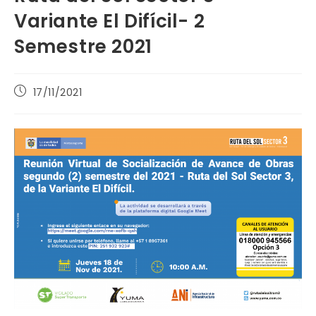
Variante El Difícil- 2
Semestre 2021
Publicación
17/11/2021
de
la
entrada: