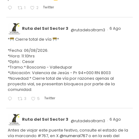
Twitter
1
2
Ruta del Sol Sector 3
6 Ago
@rutadelsoltram3
·
*
Cierre total de vía
*
*Fecha: 06/08/2026.
*Hora: 11:10hrs
*Dpto.: Cesar
*Tramo:* Bosconia - Valledupar
*Ubicación: Valencia de Jesús - Pr 94+000 RN 8003
*Novedad:* Cierre total de vía por razones ajenas al
proyecto vial, se presentan bloqueos por parte de la
comunidad.
Twitter
3
5
Ruta del Sol Sector 3
6 Ago
@rutadelsoltram3
·
Antes de viajar este puente festivo, consulte el estado de la
vía marcando #767, en X
@numeral767
o en la web del