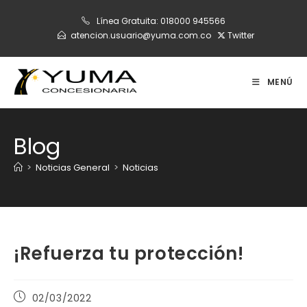
Ir
Línea Gratuita:
018000 945566
al
atencion.usuario@yuma.com.co
Twitter
contenido
MENÚ
Blog
>
Noticias General
>
Noticias
¡Refuerza tu protección!
Publicación
02/03/2022