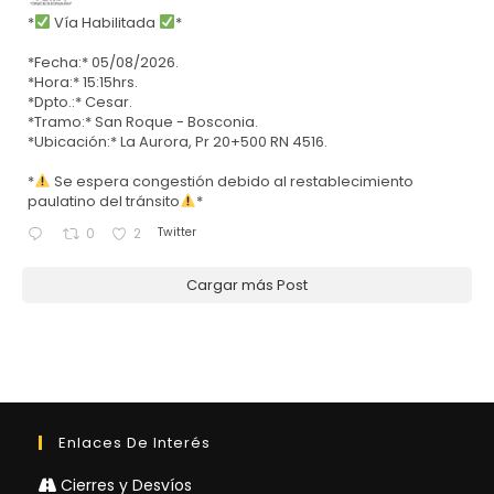
*
Vía Habilitada
*
*Fecha:* 05/08/2026.
*Hora:* 15:15hrs.
*Dpto.:* Cesar.
*Tramo:* San Roque - Bosconia.
*Ubicación:* La Aurora, Pr 20+500 RN 4516.
*
Se espera congestión debido al restablecimiento
paulatino del tránsito
*
Twitter
0
2
Cargar más Post
Enlaces De Interés
Cierres y Desvíos