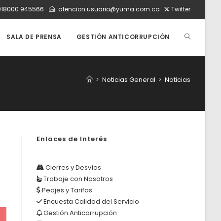
018000 945566
atencion.usuario@yuma.com.co
Twitter
ALTERNAR
SALA DE PRENSA
GESTIÓN ANTICORRUPCIÓN
BÚSQUEDA
>
Noticias General
>
Noticias
DE
Enlaces de Interés
LA
Cierres y Desvíos
Trabaje con Nosotros
WEB
Peajes y Tarifas
Encuesta Calidad del Servicio
Gestión Anticorrupción