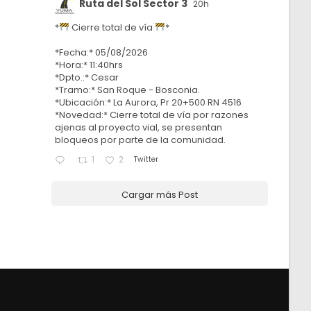
Ruta del Sol Sector 3
20h
*
Cierre total de vía
*
*Fecha:* 05/08/2026
*Hora:* 11:40hrs
*Dpto.:* Cesar
*Tramo:* San Roque - Bosconia.
*Ubicación:* La Aurora, Pr 20+500 RN 4516
*Novedad:* Cierre total de vía por razones
ajenas al proyecto vial, se presentan
bloqueos por parte de la comunidad.
Twitter
1
2
Cargar más Post