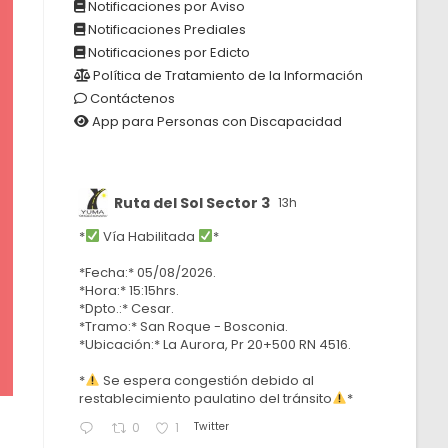
Notificaciones por Aviso
Notificaciones Prediales
Notificaciones por Edicto
Política de Tratamiento de la Información
Contáctenos
App para Personas con Discapacidad
Ruta del Sol Sector 3
13h
*
Vía Habilitada
*
*Fecha:* 05/08/2026.
*Hora:* 15:15hrs.
*Dpto.:* Cesar.
*Tramo:* San Roque - Bosconia.
*Ubicación:* La Aurora, Pr 20+500 RN 4516.
*
Se espera congestión debido al
restablecimiento paulatino del tránsito
*
Twitter
0
1