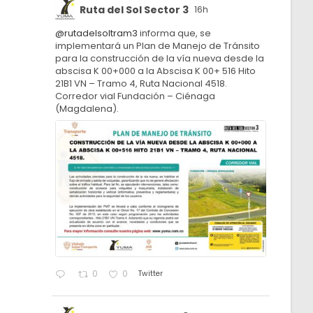
Ruta del Sol Sector 3
16h
@rutadelsoltram3
informa que, se
implementará un Plan de Manejo de Tránsito
para la construcción de la vía nueva desde la
abscisa K 00+000 a la Abscisa K 00+ 516 Hito
21B1 VN – Tramo 4, Ruta Nacional 4518.
Corredor vial Fundación – Ciénaga
(Magdalena).
Twitter
0
0