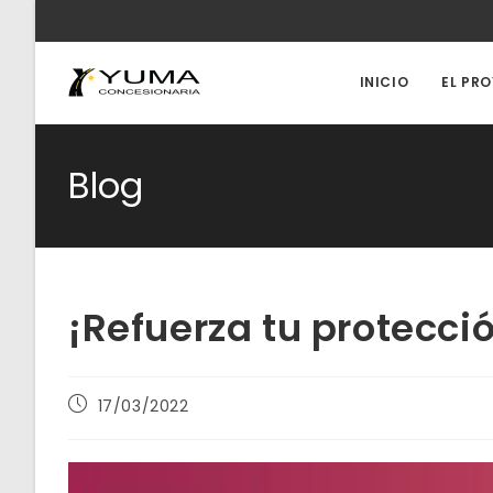
Ir
al
contenido
INICIO
EL PR
Blog
¡Refuerza tu protecci
Publicación
17/03/2022
de
la
entrada: