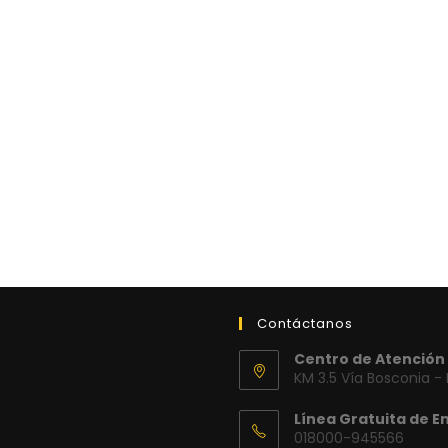
Contáctanos
Centro de Atención 
KM 3.5 Vía Bosconia -
Línea Gratuita de E
018000-945566