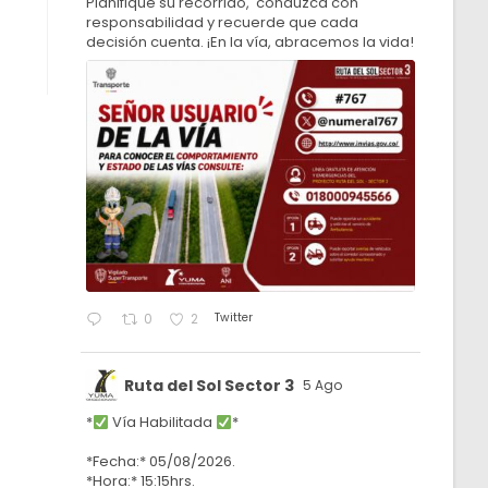
Planifique su recorrido, conduzca con
responsabilidad y recuerde que cada
decisión cuenta. ¡En la vía, abracemos la vida!
Twitter
0
2
Ruta del Sol Sector 3
5 Ago
*
Vía Habilitada
*
*Fecha:* 05/08/2026.
*Hora:* 15:15hrs.