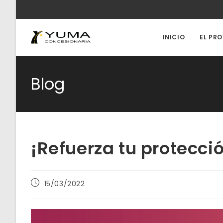
Ir
al
contenido
INICIO
EL PR
Blog
¡Refuerza tu protecci
Publicación
15/03/2022
de
la
entrada: