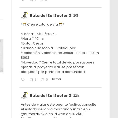
Ruta del Sol Sector 3
20h
*
Cierre total de vía
*
*Fecha: 06/08/2026.
*Hora: 11:10hrs
*Dpto.: Cesar
*Tramo:* Bosconia - Valledupar
*Ubicación: Valencia de Jesús - Pr 94+000 RN
8003
*Novedad:* Cierre total de vía por razones
ajenas al proyecto vial, se presentan
bloqueos por parte de la comunidad.
Twitter
3
5
Ruta del Sol Sector 3
22h
Antes de viajar este puente festivo, consulte
el estado de la vía marcando #767, en X
@numeral767
o en la web del INVÍAS.