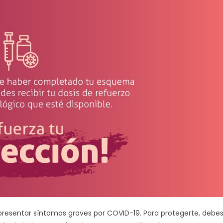
presentar síntomas graves por COVID-19. Para protegerte, debe