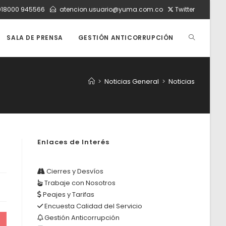
018000 945566
atencion.usuario@yuma.com.co
Twitter
ALTERNAR
SALA DE PRENSA
GESTIÓN ANTICORRUPCIÓN
BÚSQUEDA
>
Noticias General
>
Noticias
DE
Enlaces de Interés
LA
Cierres y Desvíos
Trabaje con Nosotros
WEB
Peajes y Tarifas
Encuesta Calidad del Servicio
Gestión Anticorrupción