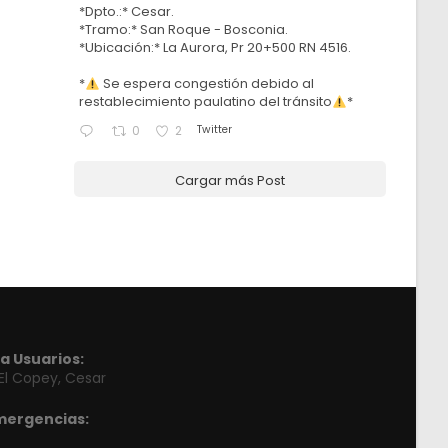
*Dpto.:* Cesar.
*Tramo:* San Roque - Bosconia.
*Ubicación:* La Aurora, Pr 20+500 RN 4516.
*
Se espera congestión debido al
restablecimiento paulatino del tránsito
*
Twitter
0
2
Cargar más Post
a Usuarios:
 El Copey, Cesar
mergencias: