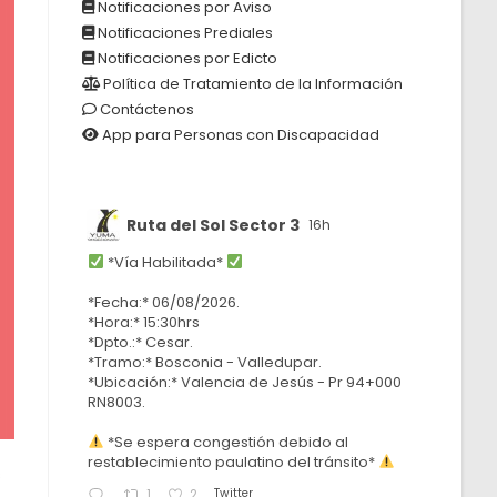
Notificaciones por Aviso
Notificaciones Prediales
Notificaciones por Edicto
Política de Tratamiento de la Información
Contáctenos
App para Personas con Discapacidad
Ruta del Sol Sector 3
16h
*Vía Habilitada*
*Fecha:* 06/08/2026.
*Hora:* 15:30hrs
*Dpto.:* Cesar.
*Tramo:* Bosconia - Valledupar.
*Ubicación:* Valencia de Jesús - Pr 94+000
RN8003.
*Se espera congestión debido al
restablecimiento paulatino del tránsito*
s
Twitter
1
2