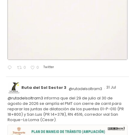
Twitter
0
0
Ruta del Sol Sector 3
31 Jul
@rutadelsoltram3
·
@rutadelsoltram3
informa que del 29 de julio al 30 de
agosto de 2026 se amplía el PMT con cierre de carril para
reparar las juntas de dilatación de los puentes 01-P-010 (PR
18+800) y San Luis (PR 14+378), RN 4516, corredor vial San
Roque–La Loma (Cesar).