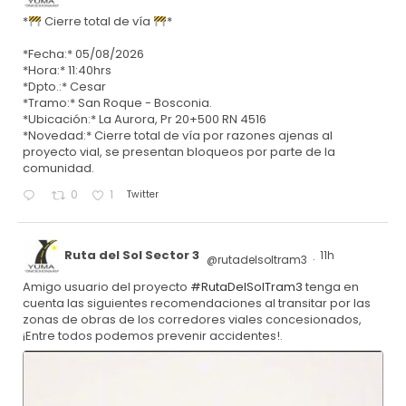
*
Cierre total de vía
*
*Fecha:* 05/08/2026
*Hora:* 11:40hrs
*Dpto.:* Cesar
*Tramo:* San Roque - Bosconia.
*Ubicación:* La Aurora, Pr 20+500 RN 4516
*Novedad:* Cierre total de vía por razones ajenas al
proyecto vial, se presentan bloqueos por parte de la
comunidad.
Twitter
0
1
Ruta del Sol Sector 3
11h
@rutadelsoltram3
·
Amigo usuario del proyecto
#RutaDelSolTram3
tenga en
cuenta las siguientes recomendaciones al transitar por las
zonas de obras de los corredores viales concesionados,
¡Entre todos podemos prevenir accidentes!.