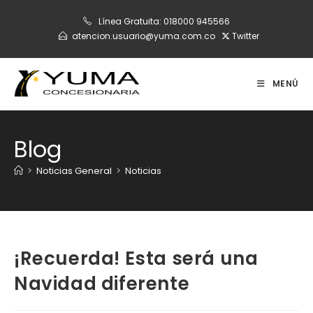
Ir
Línea Gratuita:
018000 945566
al
atencion.usuario@yuma.com.co
Twitter
contenido
MENÚ
Blog
>
Noticias General
>
Noticias
¡Recuerda! Esta será una
Navidad diferente