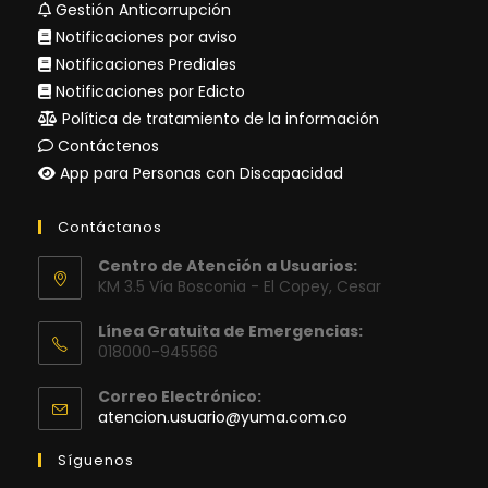
Gestión Anticorrupción
Notificaciones por aviso
Notificaciones Prediales
Notificaciones por Edicto
Política de tratamiento de la información
Contáctenos
App para Personas con Discapacidad
Contáctanos
Centro de Atención a Usuarios:
KM 3.5 Vía Bosconia - El Copey, Cesar
Línea Gratuita de Emergencias:
018000-945566
Correo Electrónico:
Se
atencion.usuario@yuma.com.co
abre
en
Síguenos
tu