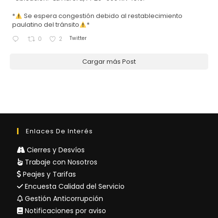
*
Se espera congestión debido al restablecimiento
paulatino del tránsito
*
Twitter
0
2
Cargar más Post
Enlaces De Interés
Cierres y Desvíos
Trabaje con Nosotros
Peajes y Tarifas
Encuesta Calidad del Servicio
Gestión Anticorrupción
Notificaciones por aviso