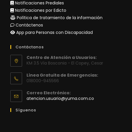
Notificaciones Prediales
Notificaciones por Edicto
Política de tratamiento de la información
Contáctenos
App para Personas con Discapacidad
Contáctanos
Centro de Atención a Usuarios:
KM 3.5 Vía Bosconia - El Copey, Cesar
Línea Gratuita de Emergencias:
018000-945566
Correo Electrónico:
Se
atencion.usuario@yuma.com.co
abre
en
Síguenos
tu
aplicación