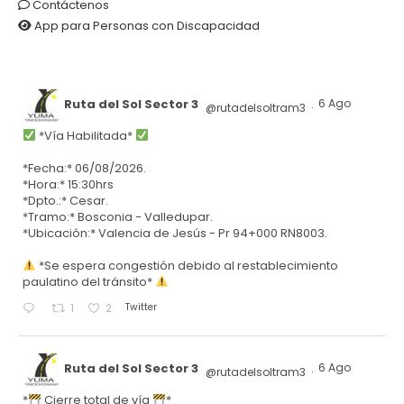
Contáctenos
App para Personas con Discapacidad
Ruta del Sol Sector 3
6 Ago
@rutadelsoltram3
·
*Vía Habilitada*
*Fecha:* 06/08/2026.
*Hora:* 15:30hrs
*Dpto.:* Cesar.
*Tramo:* Bosconia - Valledupar.
*Ubicación:* Valencia de Jesús - Pr 94+000 RN8003.
*Se espera congestión debido al restablecimiento
paulatino del tránsito*
Twitter
1
2
Ruta del Sol Sector 3
6 Ago
@rutadelsoltram3
·
*
Cierre total de vía
*