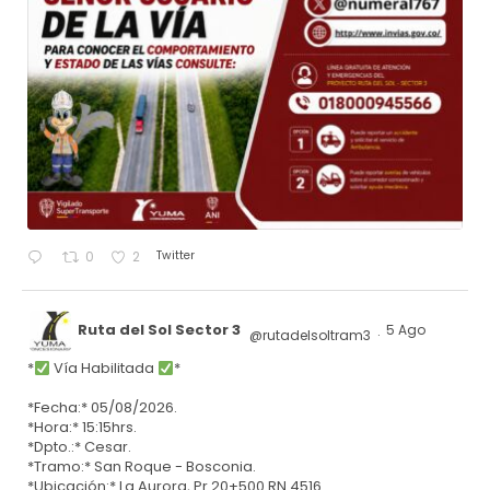
Twitter
0
2
Ruta del Sol Sector 3
5 Ago
@rutadelsoltram3
·
*
Vía Habilitada
*
*Fecha:* 05/08/2026.
*Hora:* 15:15hrs.
*Dpto.:* Cesar.
*Tramo:* San Roque - Bosconia.
*Ubicación:* La Aurora, Pr 20+500 RN 4516.