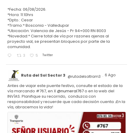
*Fecha: 06/08/2026.
*Hora: 11:10hrs
*Dpto.: Cesar
*Tramo:* Bosconia - Valledupar
*Ubicación: Valencia de Jesús - Pr 94+000 RN 8003
*Novedad:* Cierre total de vía por razones ajenas al
proyecto vial, se presentan bloqueos por parte de la
comunidad.
Twitter
3
5
Ruta del Sol Sector 3
6 Ago
@rutadelsoltram3
·
Antes de viajar este puente festivo, consulte el estado de la
vía marcando #767, en X
@numeral767
o en la web del
INVÍAS. Planifique su recorrido, conduzca con
responsabilidad y recuerde que cada decisión cuenta. ¡En la
vía, abracemos la vida!