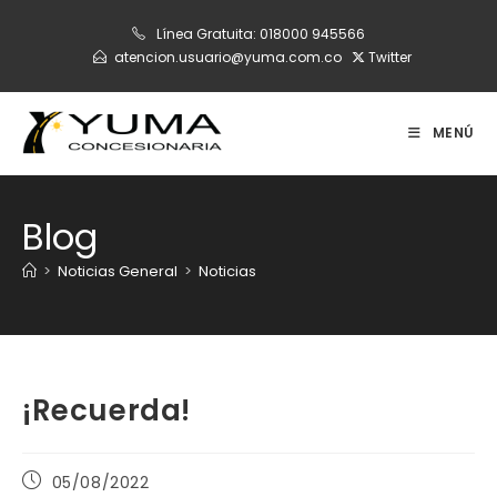
Ir
Línea Gratuita:
018000 945566
al
atencion.usuario@yuma.com.co
Twitter
contenido
MENÚ
Blog
>
Noticias General
>
Noticias
¡Recuerda!
Publicación
05/08/2022