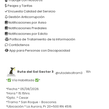
Trabaje con Nosotros
Peajes y Tarifas
Encuesta Calidad del Servicio
Gestión Anticorrupción
Notificaciones por Aviso
Notificaciones Prediales
Notificaciones por Edicto
Política de Tratamiento de la Información
Contáctenos
App para Personas con Discapacidad
Ruta del Sol Sector 3
16h
@rutadelsoltram3
·
*
Vía Habilitada
*
*Fecha:* 05/08/2026.
*Hora:* 15:15hrs.
*Dpto.:* Cesar.
*Tramo:* San Roque - Bosconia.
*Ubicación:* La Aurora, Pr 20+500 RN 4516.