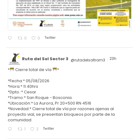
Twitter
0
0
Ruta del Sol Sector 3
23h
@rutadelsoltram3
·
*
Cierre total de vía
*
*Fecha:* 05/08/2026
*Hora:* 11:40hrs
*Dpto.:* Cesar
*Tramo:* San Roque - Bosconia.
*Ubicación:* La Aurora, Pr 20+500 RN 4516
*Novedad:* Cierre total de vía por razones ajenas al
proyecto vial, se presentan bloqueos por parte de la
comunidad.
Twitter
1
2