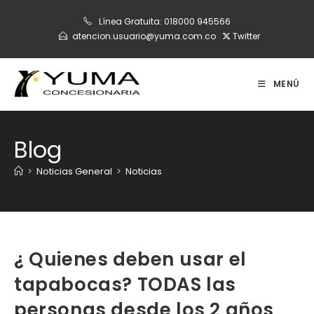
Ir
Línea Gratuita:
018000 945566
al
atencion.usuario@yuma.com.co
Twitter
contenido
MENÚ
Blog
>
Noticias General
>
Noticias
¿ Quienes deben usar el
tapabocas? TODAS las
personas desde los 2 años