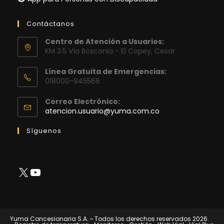
Contáctanos
Centro de Atención a Usuarios:
KM 3.5 Vía Bosconia - El Copey, Cesar
Línea Gratuita de Emergencias:
018000-945566
Correo Electrónico:
Se
atencion.usuario@yuma.com.co
abre
en
Síguenos
tu
aplicación
X
YouTube
Yuma Concesionaria S.A. ~ Todos los derechos reservados 2026.