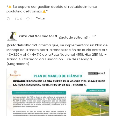
*
Se espera congestión debido al restablecimiento
paulatino del tránsito
*
Twitter
0
1
Ruta del Sol Sector 3
18h
@rutadelsoltram3
·
@rutadelsoltram3
informa que, se implementará un Plan de
Manejo de Tránsito para la rehabilitación de la vía entre el K
43+320 y el K 44+710 de la Ruta Nacional 4518, Hito 21B1 MJ –
Tramo 4. Corredor vial Fundación – Ye de Ciénaga
(Magdalena).