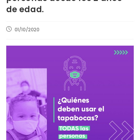
de edad.
Publicación
01/10/2020
de
la
entrada: