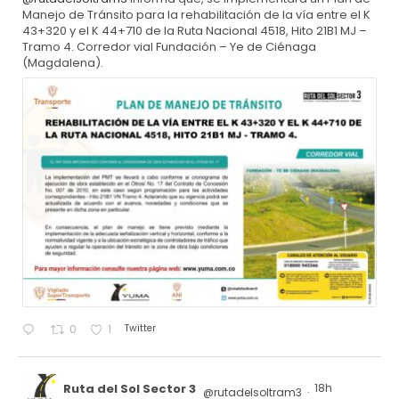
Manejo de Tránsito para la rehabilitación de la vía entre el K
43+320 y el K 44+710 de la Ruta Nacional 4518, Hito 21B1 MJ –
Tramo 4. Corredor vial Fundación – Ye de Ciénaga
(Magdalena).
Twitter
0
1
Ruta del Sol Sector 3
18h
@rutadelsoltram3
·