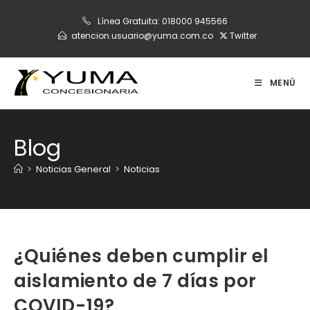
Ir
Línea Gratuita:
018000 945566
al
atencion.usuario@yuma.com.co
Twitter
contenido
MENÚ
Blog
>
Noticias General
>
Noticias
¿Quiénes deben cumplir el
aislamiento de 7 días por
COVID-19?