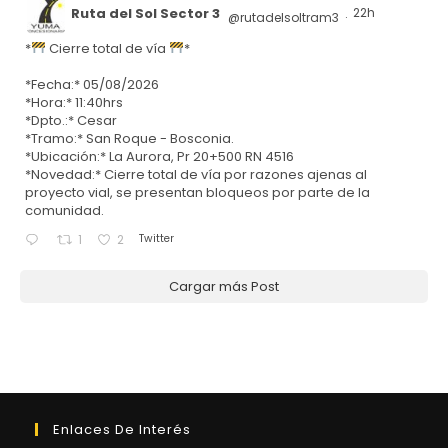
Ruta del Sol Sector 3
22h
@rutadelsoltram3
·
*
Cierre total de vía
*
*Fecha:* 05/08/2026
*Hora:* 11:40hrs
*Dpto.:* Cesar
*Tramo:* San Roque - Bosconia.
*Ubicación:* La Aurora, Pr 20+500 RN 4516
*Novedad:* Cierre total de vía por razones ajenas al
proyecto vial, se presentan bloqueos por parte de la
comunidad.
Twitter
1
2
Cargar más Post
Enlaces De Interés