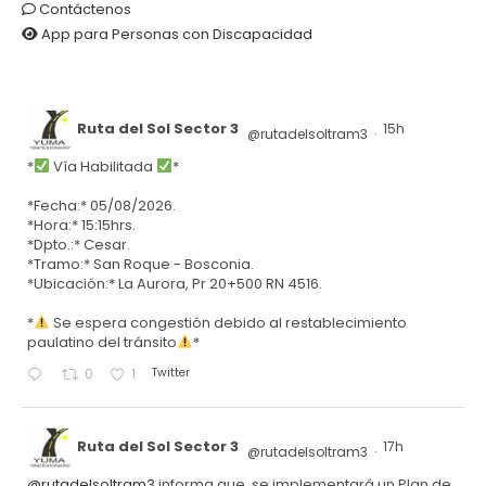
Contáctenos
App para Personas con Discapacidad
Ruta del Sol Sector 3
15h
@rutadelsoltram3
·
*
Vía Habilitada
*
*Fecha:* 05/08/2026.
*Hora:* 15:15hrs.
*Dpto.:* Cesar.
*Tramo:* San Roque - Bosconia.
*Ubicación:* La Aurora, Pr 20+500 RN 4516.
*
Se espera congestión debido al restablecimiento
paulatino del tránsito
*
Twitter
0
1
Ruta del Sol Sector 3
17h
@rutadelsoltram3
·
@rutadelsoltram3
informa que, se implementará un Plan de