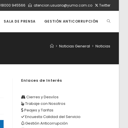
018000 945566
atencion.usuario@yuma.com.co
Twitter
ALTERNAR
SALA DE PRENSA
GESTIÓN ANTICORRUPCIÓN
BÚSQUEDA
>
Noticias General
>
Noticias
DE
Enlaces de Interés
LA
Cierres y Desvíos
Trabaje con Nosotros
WEB
Peajes y Tarifas
Encuesta Calidad del Servicio
Gestión Anticorrupción