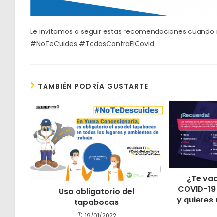
Le invitamos a seguir estas recomendaciones cuando re
#NoTeCuides #TodosContraElCovid
TAMBIÉN PODRÍA GUSTARTE
¿Te vac
COVID-19
Uso obligatorio del
y quieres 
tapabocas
19/01/2022