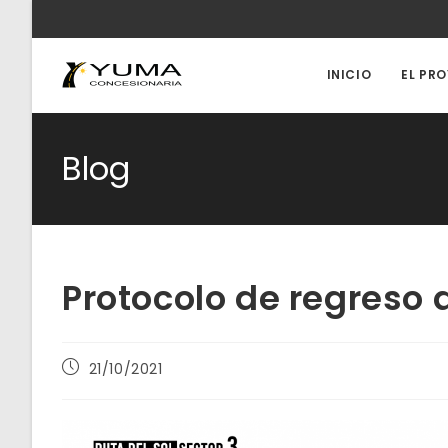
Ir
al
contenido
INICIO
EL PR
Blog
Protocolo de regreso 
Publicación
21/10/2021
de
la
entrada: