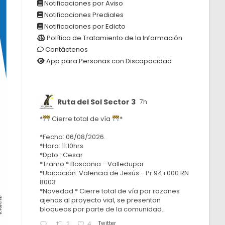
Notificaciones por Aviso
Notificaciones Prediales
Notificaciones por Edicto
Política de Tratamiento de la Información
Contáctenos
App para Personas con Discapacidad
Ruta del Sol Sector 3
7h
*
Cierre total de vía
*
*Fecha: 06/08/2026.
*Hora: 11:10hrs
*Dpto.: Cesar
*Tramo:* Bosconia - Valledupar
*Ubicación: Valencia de Jesús - Pr 94+000 RN
8003
*Novedad:* Cierre total de vía por razones
ajenas al proyecto vial, se presentan
bloqueos por parte de la comunidad.
Twitter
2
4