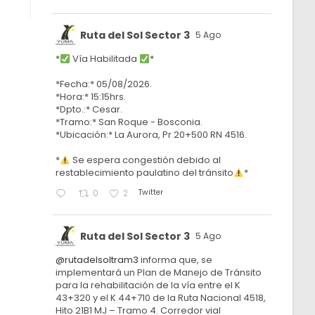
Ruta del Sol Sector 3
5 Ago
*
Vía Habilitada
*
*Fecha:* 05/08/2026.
*Hora:* 15:15hrs.
*Dpto.:* Cesar.
*Tramo:* San Roque - Bosconia.
*Ubicación:* La Aurora, Pr 20+500 RN 4516.
*
Se espera congestión debido al
restablecimiento paulatino del tránsito
*
Twitter
0
2
Ruta del Sol Sector 3
5 Ago
@rutadelsoltram3
informa que, se
implementará un Plan de Manejo de Tránsito
para la rehabilitación de la vía entre el K
43+320 y el K 44+710 de la Ruta Nacional 4518,
Hito 21B1 MJ – Tramo 4. Corredor vial