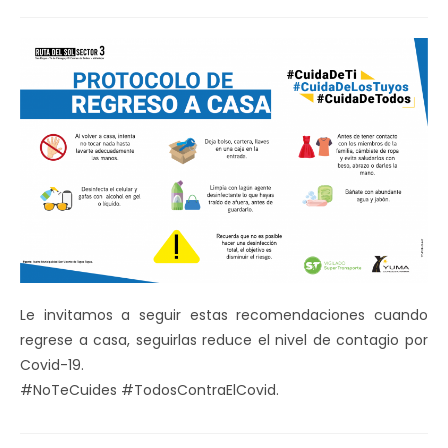
de
la
entrada:
Le invitamos a seguir estas recomendaciones cuando
regrese a casa, seguirlas reduce el nivel de contagio por
Covid-19.
#NoTeCuides #TodosContraElCovid.