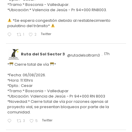
*Tramo:* Bosconia - Valledupar.
*Ubicación:* Valencia de Jesús - Pr 94+000 RN8003.
*Se espera congestión debido al restablecimiento
paulatino del tránsito*
Twitter
1
2
Ruta del Sol Sector 3
17h
@rutadelsoltram3
·
*
Cierre total de vía
*
*Fecha: 06/08/2026.
*Hora: 11:10hrs
*Dpto.: Cesar
*Tramo:* Bosconia - Valledupar
*Ubicación: Valencia de Jesús - Pr 94+000 RN 8003
*Novedad:* Cierre total de vía por razones ajenas al
proyecto vial, se presentan bloqueos por parte de la
comunidad.
Twitter
3
5