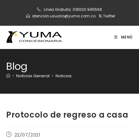
Ir
Línea Gratuita:
018000 945566
al
atencion.usuario@yuma.com.co
Twitter
contenido
MENÚ
Blog
>
Noticias General
>
Noticias
Protocolo de regreso a casa
Publicación
22/07/2021