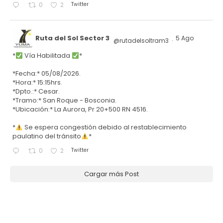
Twitter
0
2
Ruta del Sol Sector 3
5 Ago
@rutadelsoltram3
·
*
Vía Habilitada
*
*Fecha:* 05/08/2026.
*Hora:* 15:15hrs.
*Dpto.:* Cesar.
*Tramo:* San Roque - Bosconia.
*Ubicación:* La Aurora, Pr 20+500 RN 4516.
*
Se espera congestión debido al restablecimiento
paulatino del tránsito
*
Twitter
0
2
Cargar más Post