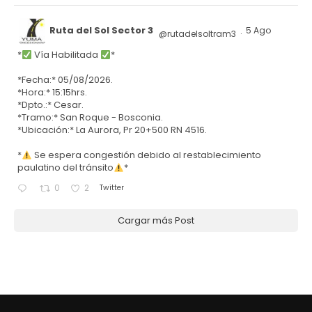
Ruta del Sol Sector 3
5 Ago
@rutadelsoltram3
·
*
Vía Habilitada
*
*Fecha:* 05/08/2026.
*Hora:* 15:15hrs.
*Dpto.:* Cesar.
*Tramo:* San Roque - Bosconia.
*Ubicación:* La Aurora, Pr 20+500 RN 4516.
*
Se espera congestión debido al restablecimiento
paulatino del tránsito
*
Twitter
0
2
Cargar más Post