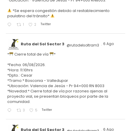
*Ubicación:* Valencia de Jesús - Pr 94+000 RN8003.
*Se espera congestión debido al restablecimiento
paulatino del tránsito*
Twitter
1
2
Ruta del Sol Sector 3
6 Ago
@rutadelsoltram3
·
*
Cierre total de vía
*
*Fecha: 06/08/2026.
*Hora: 11:10hrs
*Dpto.: Cesar
*Tramo:* Bosconia - Valledupar
*Ubicación: Valencia de Jesús - Pr 94+000 RN 8003
*Novedad:* Cierre total de vía por razones ajenas al
proyecto vial, se presentan bloqueos por parte de la
comunidad.
Twitter
3
5
Ruta del Sol Sector 3
6 Ago
@rutadelsoltram3
·