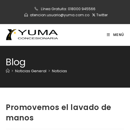
Ir
Línea Gratuita:
018000 945566
al
atencion.usuario@yuma.com.co
Twitter
contenido
MENÚ
Blog
>
Noticias General
>
Noticias
Promovemos el lavado de
manos