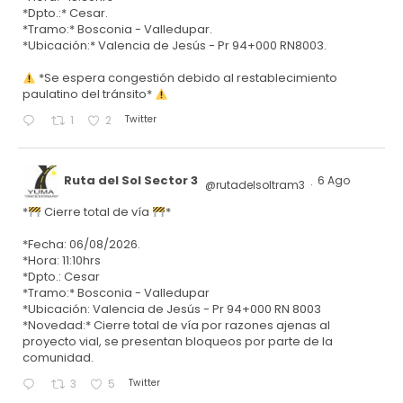
*Dpto.:* Cesar.
*Tramo:* Bosconia - Valledupar.
*Ubicación:* Valencia de Jesús - Pr 94+000 RN8003.
*Se espera congestión debido al restablecimiento
paulatino del tránsito*
Twitter
1
2
Ruta del Sol Sector 3
6 Ago
@rutadelsoltram3
·
*
Cierre total de vía
*
*Fecha: 06/08/2026.
*Hora: 11:10hrs
*Dpto.: Cesar
*Tramo:* Bosconia - Valledupar
*Ubicación: Valencia de Jesús - Pr 94+000 RN 8003
*Novedad:* Cierre total de vía por razones ajenas al
proyecto vial, se presentan bloqueos por parte de la
comunidad.
Twitter
3
5