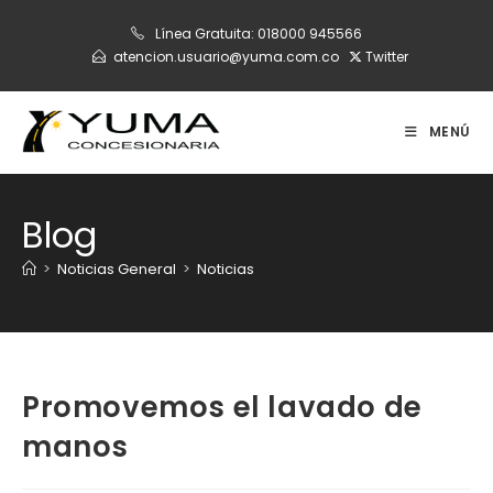
Ir
Línea Gratuita:
018000 945566
al
atencion.usuario@yuma.com.co
Twitter
contenido
MENÚ
Blog
>
Noticias General
>
Noticias
Promovemos el lavado de
manos