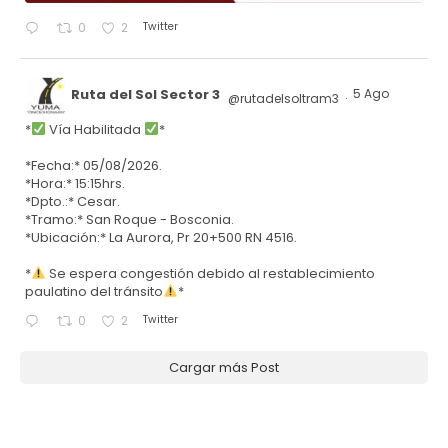
Twitter
0
2
Ruta del Sol Sector 3
5 Ago
@rutadelsoltram3
·
*
Vía Habilitada
*
*Fecha:* 05/08/2026.
*Hora:* 15:15hrs.
*Dpto.:* Cesar.
*Tramo:* San Roque - Bosconia.
*Ubicación:* La Aurora, Pr 20+500 RN 4516.
*
Se espera congestión debido al restablecimiento
paulatino del tránsito
*
Twitter
0
2
Cargar más Post