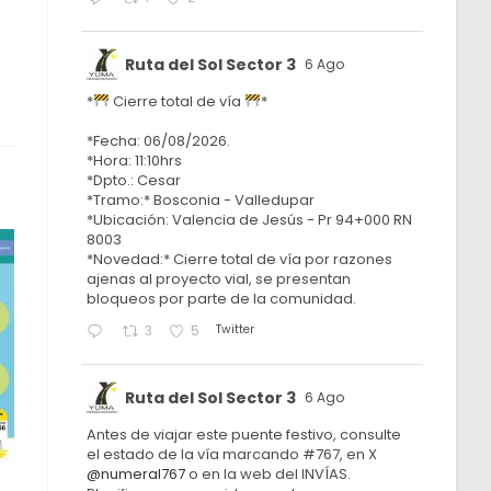
Ruta del Sol Sector 3
6 Ago
*
Cierre total de vía
*
*Fecha: 06/08/2026.
*Hora: 11:10hrs
*Dpto.: Cesar
*Tramo:* Bosconia - Valledupar
*Ubicación: Valencia de Jesús - Pr 94+000 RN
8003
*Novedad:* Cierre total de vía por razones
ajenas al proyecto vial, se presentan
bloqueos por parte de la comunidad.
Twitter
3
5
Ruta del Sol Sector 3
6 Ago
Antes de viajar este puente festivo, consulte
el estado de la vía marcando #767, en X
@numeral767
o en la web del INVÍAS.