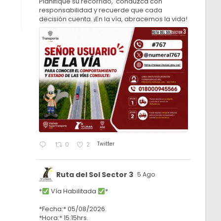
Planifique su recorrido, conduzca con
responsabilidad y recuerde que cada
decisión cuenta. ¡En la vía, abracemos la vida!
Twitter
0
2
Ruta del Sol Sector 3
5 Ago
*
Vía Habilitada
*
*Fecha:* 05/08/2026.
*Hora:* 15:15hrs.