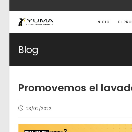
Ir
al
contenido
INICIO
EL PR
Blog
Promovemos el lavad
Publicación
23/02/2022
de
la
entrada: