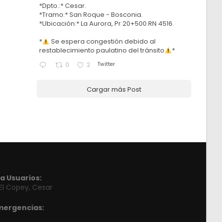
*Dpto.:* Cesar.
*Tramo:* San Roque - Bosconia.
*Ubicación:* La Aurora, Pr 20+500 RN 4516.
*
Se espera congestión debido al
restablecimiento paulatino del tránsito
*
Twitter
0
2
Cargar más Post
a Usuarios:
 El Copey, Cesar
mergencias: