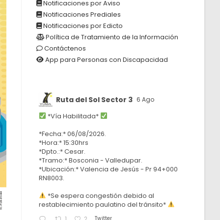
Notificaciones por Aviso
Notificaciones Prediales
Notificaciones por Edicto
Política de Tratamiento de la Información
Contáctenos
App para Personas con Discapacidad
Ruta del Sol Sector 3
6 Ago
*Vía Habilitada*
*Fecha:* 06/08/2026.
*Hora:* 15:30hrs
*Dpto.:* Cesar.
*Tramo:* Bosconia - Valledupar.
*Ubicación:* Valencia de Jesús - Pr 94+000
RN8003.
*Se espera congestión debido al
restablecimiento paulatino del tránsito*
Twitter
1
2