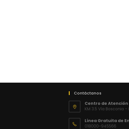
Contáctanos
Centro de Atención 
KM 3.5 Vía Bosconia -
Línea Gratuita de E
018000-945566