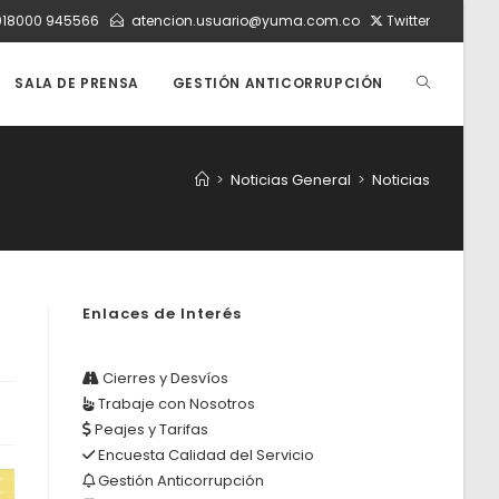
018000 945566
atencion.usuario@yuma.com.co
Twitter
ALTERNAR
SALA DE PRENSA
GESTIÓN ANTICORRUPCIÓN
BÚSQUEDA
>
Noticias General
>
Noticias
DE
Enlaces de Interés
LA
Cierres y Desvíos
Trabaje con Nosotros
WEB
Peajes y Tarifas
Encuesta Calidad del Servicio
Gestión Anticorrupción