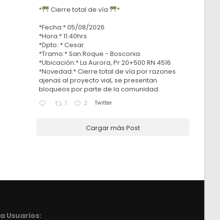
*
Cierre total de vía
*
*Fecha:* 05/08/2026
*Hora:* 11:40hrs
*Dpto.:* Cesar
*Tramo:* San Roque - Bosconia.
*Ubicación:* La Aurora, Pr 20+500 RN 4516
*Novedad:* Cierre total de vía por razones
ajenas al proyecto vial, se presentan
bloqueos por parte de la comunidad.
Twitter
1
2
Cargar más Post
a Usuarios: