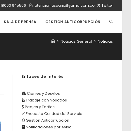
018000 945566
atencion.usuario@yuma.com.co
Twitter
ALTERNAR
SALA DE PRENSA
GESTIÓN ANTICORRUPCIÓN
>
Noticias General
>
Noticias
BÚSQUEDA
DE
Enlaces de Interés
LA
Cierres y Desvíos
Trabaje con Nosotros
Peajes y Tarifas
WEB
Encuesta Calidad del Servicio
Gestión Anticorrupción
Notificaciones por Aviso