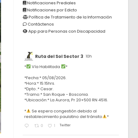
Notificaciones Prediales
Notificaciones por Edicto
Política de Tratamiento de la Información
Contáctenos
App para Personas con Discapacidad
Ruta del Sol Sector 3
10h
*
Vía Habilitada
*
*Fecha:* 05/08/2026.
*Hora:* 15:15hrs.
*Dpto.:* Cesar.
*Tramo:* San Roque - Bosconia.
*Ubicación:* La Aurora, Pr 20+500 RN 4516.
*
Se espera congestión debido al
restablecimiento paulatino del tránsito
*
Twitter
0
1