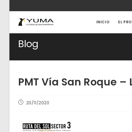
Ir
al
contenido
INICIO
EL PR
Blog
PMT Vía San Roque –
Publicación
20/11/2020
de
la
entrada: