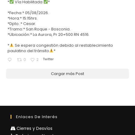
*
Vía Habilitada
*
*Fecha:* 05/08/2026.
*Hora:* 15:15hrs.
*Dpto.:* Cesar.
*Tramo:* San Roque - Bosconia.
*Ubicación:* La Aurora, Pr 20+500 RN 4516.
*
Se espera congestión debido al restablecimiento
paulatino del tránsito
*
Twitter
0
2
Cargar más Post
Enlaces De Interés
Cierres y Desvíos