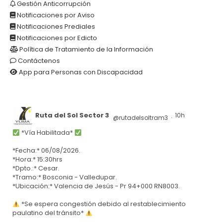
Gestión Anticorrupción
Notificaciones por Aviso
Notificaciones Prediales
Notificaciones por Edicto
Política de Tratamiento de la Información
Contáctenos
App para Personas con Discapacidad
Ruta del Sol Sector 3
10h
@rutadelsoltram3
·
*Vía Habilitada*
*Fecha:* 06/08/2026.
*Hora:* 15:30hrs
*Dpto.:* Cesar.
*Tramo:* Bosconia - Valledupar.
*Ubicación:* Valencia de Jesús - Pr 94+000 RN8003.
*Se espera congestión debido al restablecimiento
paulatino del tránsito*