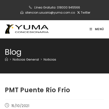
Ir
Línea Gratuita:
018000 945566
al
atencion.usuario@yuma.com.co
Twitter
contenido
MENÚ
Blog
>
Noticias General
>
Noticias
PMT Puente Río Frío
Publicación
15/10/2021