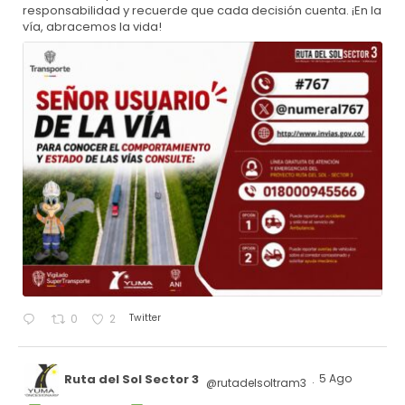
responsabilidad y recuerde que cada decisión cuenta. ¡En la
vía, abracemos la vida!
Twitter
0
2
Ruta del Sol Sector 3
5 Ago
@rutadelsoltram3
·