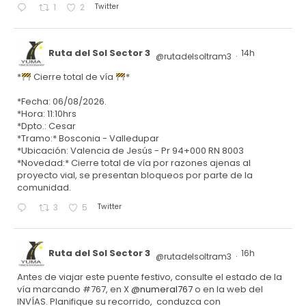
Twitter
1
2
Ruta del Sol Sector 3
14h
@rutadelsoltram3
·
*
Cierre total de vía
*
*Fecha: 06/08/2026.
*Hora: 11:10hrs
*Dpto.: Cesar
*Tramo:* Bosconia - Valledupar
*Ubicación: Valencia de Jesús - Pr 94+000 RN 8003
*Novedad:* Cierre total de vía por razones ajenas al
proyecto vial, se presentan bloqueos por parte de la
comunidad.
Twitter
3
5
Ruta del Sol Sector 3
16h
@rutadelsoltram3
·
Antes de viajar este puente festivo, consulte el estado de la
vía marcando #767, en X
@numeral767
o en la web del
INVÍAS. Planifique su recorrido, conduzca con