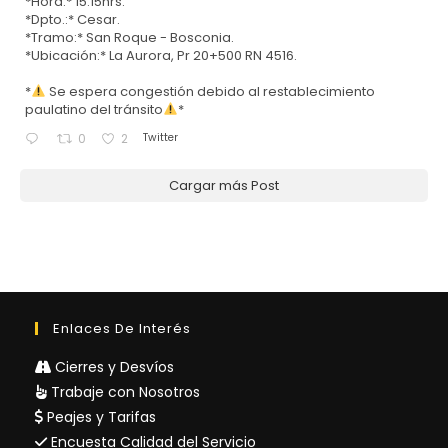
*Hora:* 15:15hrs.
*Dpto.:* Cesar.
*Tramo:* San Roque - Bosconia.
*Ubicación:* La Aurora, Pr 20+500 RN 4516.
*
Se espera congestión debido al restablecimiento
paulatino del tránsito
*
Twitter
0
2
Cargar más Post
Enlaces De Interés
Cierres y Desvíos
Trabaje con Nosotros
Peajes y Tarifas
Encuesta Calidad del Servicio