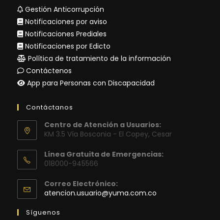
Gestión Anticorrupción
Notificaciones por aviso
Notificaciones Prediales
Notificaciones por Edicto
Política de tratamiento de la información
Contáctenos
App para Personas con Discapacidad
Contáctanos
Centro de Atención a Usuarios:
KM 3.5 Vía Bosconia - El Copey, Cesar
Línea Gratuita de Emergencias:
018000-945566
Correo Electrónico:
Se
atencion.usuario@yuma.com.co
abre
en
Síguenos
tu