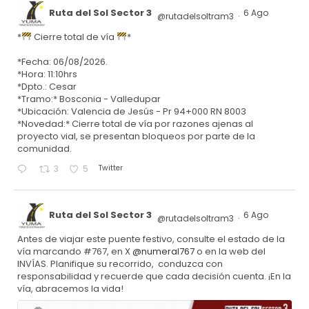
Ruta del Sol Sector 3
6 Ago
@rutadelsoltram3
·
*
Cierre total de vía
*
*Fecha: 06/08/2026.
*Hora: 11:10hrs
*Dpto.: Cesar
*Tramo:* Bosconia - Valledupar
*Ubicación: Valencia de Jesús - Pr 94+000 RN 8003
*Novedad:* Cierre total de vía por razones ajenas al
proyecto vial, se presentan bloqueos por parte de la
comunidad.
Twitter
3
5
Ruta del Sol Sector 3
6 Ago
@rutadelsoltram3
·
Antes de viajar este puente festivo, consulte el estado de la
vía marcando #767, en X
@numeral767
o en la web del
INVÍAS. Planifique su recorrido, conduzca con
responsabilidad y recuerde que cada decisión cuenta. ¡En la
vía, abracemos la vida!