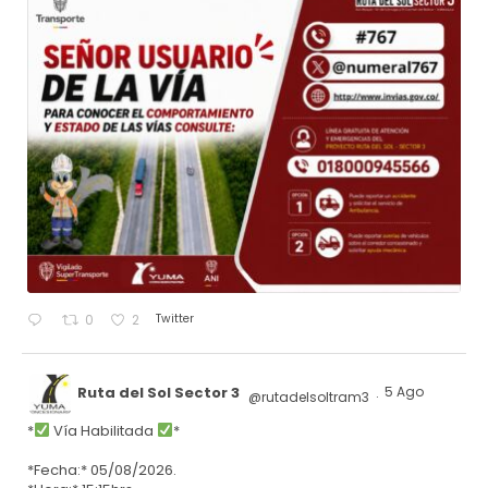
Twitter
0
2
Ruta del Sol Sector 3
5 Ago
@rutadelsoltram3
·
*
Vía Habilitada
*
*Fecha:* 05/08/2026.