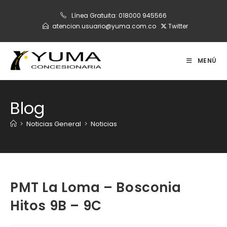
Ir
Línea Gratuita:
018000 945566
al
atencion.usuario@yuma.com.co
Twitter
contenido
MENÚ
Blog
>
Noticias General
>
Noticias
PMT La Loma – Bosconia
Hitos 9B – 9C