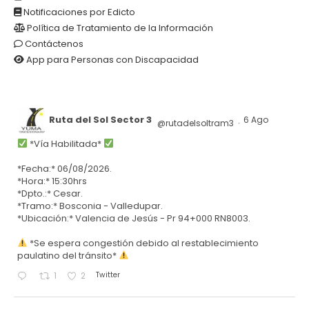
Notificaciones por Edicto
Política de Tratamiento de la Información
Contáctenos
App para Personas con Discapacidad
Ruta del Sol Sector 3
6 Ago
@rutadelsoltram3
·
*Vía Habilitada*
*Fecha:* 06/08/2026.
*Hora:* 15:30hrs
*Dpto.:* Cesar.
*Tramo:* Bosconia - Valledupar.
*Ubicación:* Valencia de Jesús - Pr 94+000 RN8003.
*Se espera congestión debido al restablecimiento
paulatino del tránsito*
Twitter
1
2