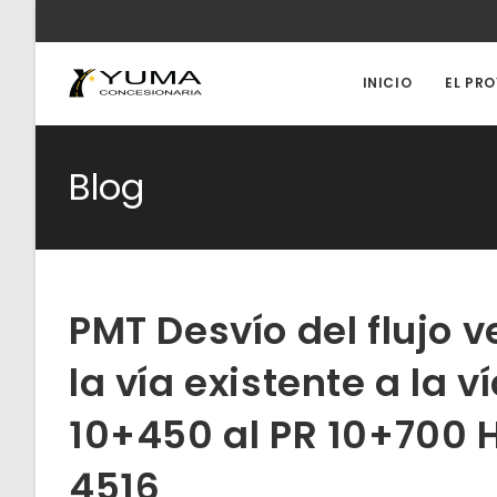
Ir
al
contenido
INICIO
EL PR
Blog
PMT Desvío del flujo v
la vía existente a la v
10+450 al PR 10+700 H
4516