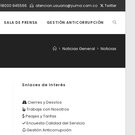
018000 945566
atencion.usuario@yuma.com.co
Twitter
ALTERNAR
SALA DE PRENSA
GESTIÓN ANTICORRUPCIÓN
BÚSQUEDA
>
Noticias General
>
Noticias
DE
Enlaces de Interés
LA
Cierres y Desvíos
Trabaje con Nosotros
WEB
Peajes y Tarifas
Encuesta Calidad del Servicio
Gestión Anticorrupción