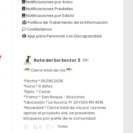
Notificaciones por Aviso
Notificaciones Prediales
Notificaciones por Edicto
Política de Tratamiento de la Información
Contáctenos
App para Personas con Discapacidad
Ruta del Sol Sector 3
10h
*
Cierre total de vía
*
*Fecha:* 05/08/2026
*Hora:* 11:40hrs
*Dpto.:* Cesar
*Tramo:* San Roque - Bosconia.
*Ubicación:* La Aurora, Pr 20+500 RN 4516
*Novedad:* Cierre total de vía por razones
ajenas al proyecto vial, se presentan
bloqueos por parte de la comunidad.
Twitter
0
1