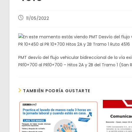
Publicación
11/05/2022
de
la
entrada:
PMT desvío del flujo vehicular bidireccional de la vía ex
PR10+700 al PR10+700 – Hitos 2A y 2B del Tramo 1 (San
TAMBIÉN PODRÍA GUSTARTE