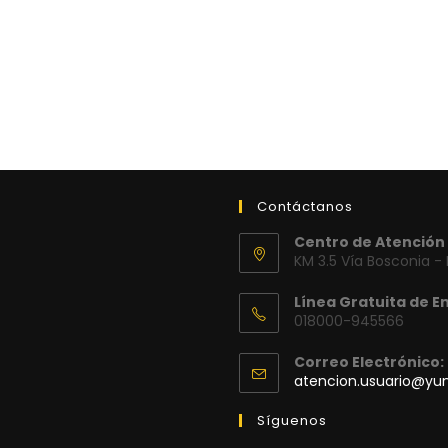
Contáctanos
Centro de Atención 
KM 3.5 Vía Bosconia -
Línea Gratuita de E
018000-945566
Correo Electrónico:
atencion.usuario@y
Síguenos