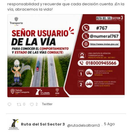
responsabilidad y recuerde que cada decisión cuenta. ¡En la
vía, abracemos la vida!
Twitter
0
2
Ruta del Sol Sector 3
5 Ago
@rutadelsoltram3
·