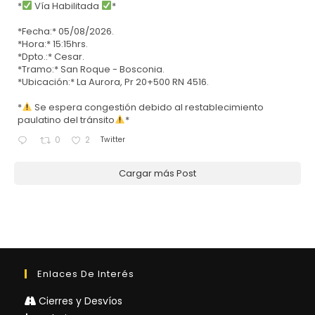
*
Vía Habilitada
*
*Fecha:* 05/08/2026.
*Hora:* 15:15hrs.
*Dpto.:* Cesar.
*Tramo:* San Roque - Bosconia.
*Ubicación:* La Aurora, Pr 20+500 RN 4516.
*
Se espera congestión debido al restablecimiento
paulatino del tránsito
*
Twitter
0
2
Cargar más Post
Enlaces De Interés
Cierres y Desvíos