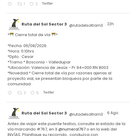
Twitter
1
2
Ruta del Sol Sector 3
22h
@rutadelsoltram3
·
*
Cierre total de vía
*
*Fecha: 06/08/2026.
*Hora: 11:10hrs
*Dpto.: Cesar
*Tramo:* Bosconia - Valledupar
*Ubicación: Valencia de Jesús - Pr 94+000 RN 8003
*Novedad:* Cierre total de vía por razones ajenas al
proyecto vial, se presentan bloqueos por parte de la
comunidad.
Twitter
3
5
Ruta del Sol Sector 3
6 Ago
@rutadelsoltram3
·
Antes de viajar este puente festivo, consulte el estado de la
vía marcando #767, en X
@numeral767
o en la web del
INVÍAS. Planifique su recorrido, conduzca con