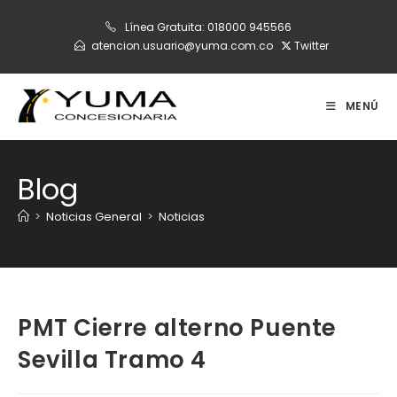
Ir
Línea Gratuita:
018000 945566
al
atencion.usuario@yuma.com.co
Twitter
contenido
MENÚ
Blog
>
Noticias General
>
Noticias
PMT Cierre alterno Puente
Sevilla Tramo 4