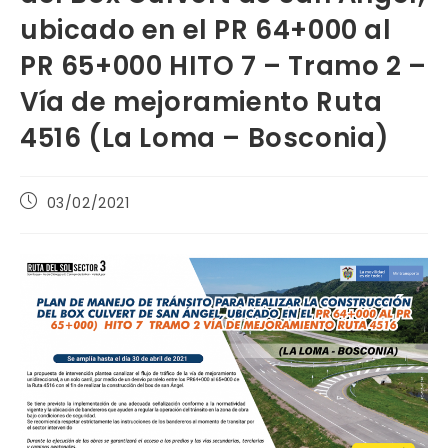
ubicado en el PR 64+000 al
PR 65+000 HITO 7 – Tramo 2 –
Vía de mejoramiento Ruta
4516 (La Loma – Bosconia)
Publicación
03/02/2021
de
la
entrada: