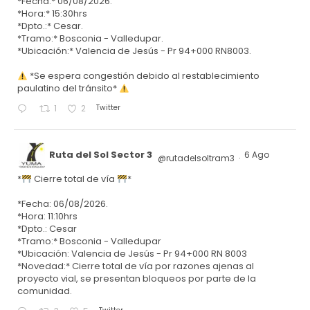
*Fecha:* 06/08/2026.
*Hora:* 15:30hrs
*Dpto.:* Cesar.
*Tramo:* Bosconia - Valledupar.
*Ubicación:* Valencia de Jesús - Pr 94+000 RN8003.
*Se espera congestión debido al restablecimiento
paulatino del tránsito*
Twitter
1
2
Ruta del Sol Sector 3
6 Ago
@rutadelsoltram3
·
*
Cierre total de vía
*
*Fecha: 06/08/2026.
*Hora: 11:10hrs
*Dpto.: Cesar
*Tramo:* Bosconia - Valledupar
*Ubicación: Valencia de Jesús - Pr 94+000 RN 8003
*Novedad:* Cierre total de vía por razones ajenas al
proyecto vial, se presentan bloqueos por parte de la
comunidad.