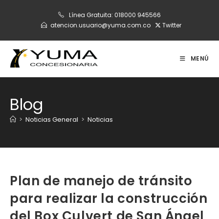
Ir
Línea Gratuita:
018000 945566
al
atencion.usuario@yuma.com.co
Twitter
contenido
MENÚ
Blog
>
Noticias General
>
Noticias
Plan de manejo de tránsito
para realizar la construcción
del Box Culvert de San Ángel,