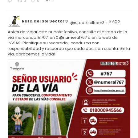
Twitter
3
5
Ruta del Sol Sector 3
6 Ago
@rutadelsoltram3
·
Antes de viajar este puente festivo, consulte el estado de la
vía marcando #767, en X
@numeral767
o en la web del
INVÍAS. Planifique su recorrido, conduzca con
responsabilidad y recuerde que cada decisión cuenta. ¡En la
vía, abracemos la vida!