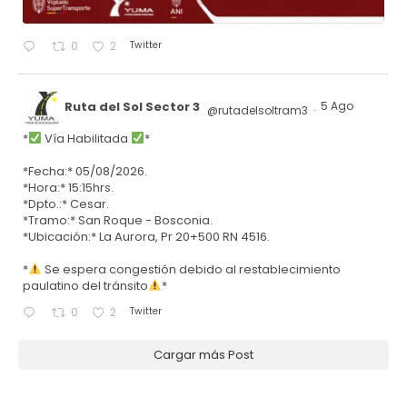
Twitter
0
2
Ruta del Sol Sector 3
5 Ago
@rutadelsoltram3
·
*
Vía Habilitada
*
*Fecha:* 05/08/2026.
*Hora:* 15:15hrs.
*Dpto.:* Cesar.
*Tramo:* San Roque - Bosconia.
*Ubicación:* La Aurora, Pr 20+500 RN 4516.
*
Se espera congestión debido al restablecimiento
paulatino del tránsito
*
Twitter
0
2
Cargar más Post