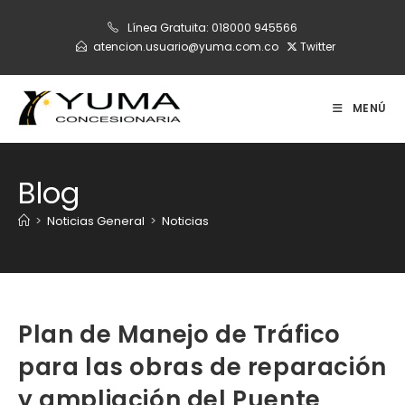
Ir
Línea Gratuita:
018000 945566
al
atencion.usuario@yuma.com.co
Twitter
contenido
MENÚ
Blog
>
Noticias General
>
Noticias
Plan de Manejo de Tráfico
para las obras de reparación
y ampliación del Puente