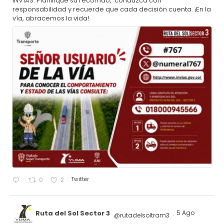
INVÍAS. Planifique su recorrido, conduzca con
responsabilidad y recuerde que cada decisión cuenta. ¡En la
vía, abracemos la vida!
Twitter
0
2
Ruta del Sol Sector 3
5 Ago
@rutadelsoltram3
·