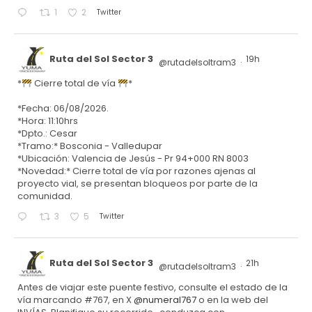
Twitter
1
2
Ruta del Sol Sector 3
19h
@rutadelsoltram3
·
*
Cierre total de vía
*
*Fecha: 06/08/2026.
*Hora: 11:10hrs
*Dpto.: Cesar
*Tramo:* Bosconia - Valledupar
*Ubicación: Valencia de Jesús - Pr 94+000 RN 8003
*Novedad:* Cierre total de vía por razones ajenas al
proyecto vial, se presentan bloqueos por parte de la
comunidad.
Twitter
3
5
Ruta del Sol Sector 3
21h
@rutadelsoltram3
·
Antes de viajar este puente festivo, consulte el estado de la
vía marcando #767, en X
@numeral767
o en la web del