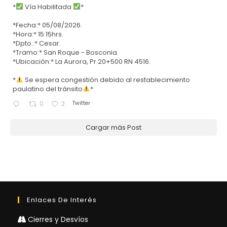
*
Vía Habilitada
*
*Fecha:* 05/08/2026.
*Hora:* 15:15hrs.
*Dpto.:* Cesar.
*Tramo:* San Roque - Bosconia.
*Ubicación:* La Aurora, Pr 20+500 RN 4516.
*
Se espera congestión debido al restablecimiento
paulatino del tránsito
*
Twitter
0
2
Cargar más Post
Enlaces De Interés
Cierres y Desvíos