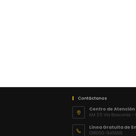
Contáctanos
Centro de Atención 
KM 3.5 Vía Bosconia -
Línea Gratuita de E
018000-945566