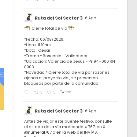
Ruta del Sol Sector 3
6 Ago
*
Cierre total de vía
*
*Fecha: 06/08/2026.
*Hora: 11:10hrs
*Dpto.: Cesar
*Tramo:* Bosconia - Valledupar
*Ubicación: Valencia de Jesús - Pr 94+000 RN
8003
*Novedad:* Cierre total de vía por razones
ajenas al proyecto vial, se presentan
bloqueos por parte de la comunidad.
Twitter
3
5
Ruta del Sol Sector 3
6 Ago
Antes de viajar este puente festivo, consulte
el estado de la vía marcando #767, en X
@numeral767
o en la web del INVÍAS.