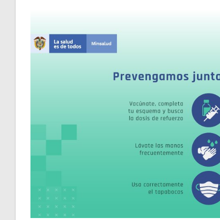
la
entrada: