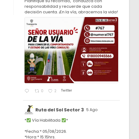
Planifique su recorrido, conduzca con
responsabilidad y recuerde que cada
decisión cuenta. ¡En la vía, abracemos la vida!
Twitter
0
2
Ruta del Sol Sector 3
5 Ago
*
Vía Habilitada
*
*Fecha:* 05/08/2026.
*Hora:* 15:15hrs.