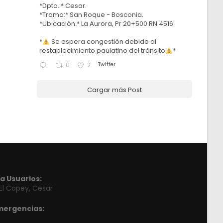
*Dpto.:* Cesar.
*Tramo:* San Roque - Bosconia.
*Ubicación:* La Aurora, Pr 20+500 RN 4516.
*
Se espera congestión debido al
restablecimiento paulatino del tránsito
*
Twitter
0
2
Cargar más Post
a Usuarios:
 El Copey, Cesar
mergencias: