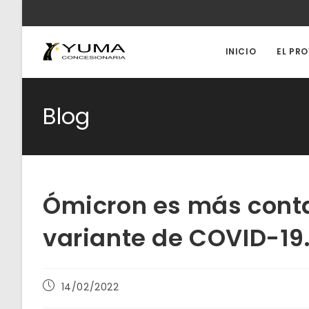
Ir
al
contenido
INICIO
EL PR
Blog
Ómicron es más conta
variante de COVID-19.
Publicación
14/02/2022
de