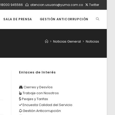
018000 945566
atencion.usuario@yuma.com.co
Twitter
ALTERNAR
SALA DE PRENSA
GESTIÓN ANTICORRUPCIÓN
BÚSQUEDA
>
Noticias General
>
Noticias
DE
Enlaces de Interés
LA
Cierres y Desvíos
Trabaje con Nosotros
WEB
Peajes y Tarifas
Encuesta Calidad del Servicio
Gestión Anticorrupción