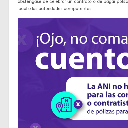
absténgase de celebrar un contrato o de pagar pólizas 
local o las autoridades competentes.