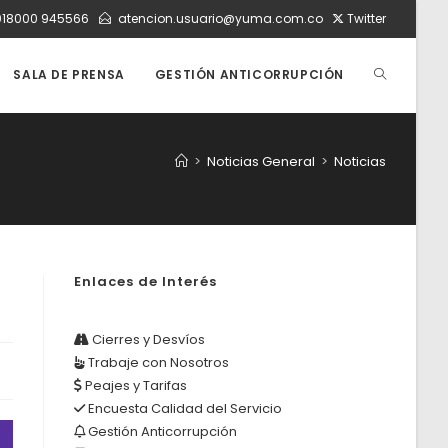
018000 945566
atencion.usuario@yuma.com.co
Twitter
ALTERNAR
SALA DE PRENSA
GESTIÓN ANTICORRUPCIÓN
BÚSQUEDA
>
Noticias General
>
Noticias
DE
Enlaces de Interés
LA
Cierres y Desvíos
Trabaje con Nosotros
WEB
Peajes y Tarifas
Encuesta Calidad del Servicio
Gestión Anticorrupción