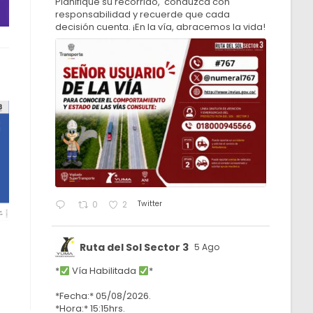
Planifique su recorrido, conduzca con
responsabilidad y recuerde que cada
decisión cuenta. ¡En la vía, abracemos la vida!
Twitter
0
2
Ruta del Sol Sector 3
5 Ago
*
Vía Habilitada
*
*Fecha:* 05/08/2026.
*Hora:* 15:15hrs.