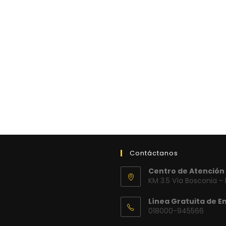
Contáctanos
Centro de Atención 
KM 3.5 Vía Bosconia -
Línea Gratuita de E
018000-945566