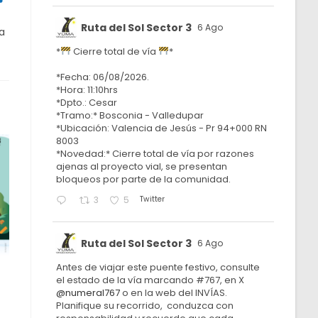
Ruta del Sol Sector 3
6 Ago
a
*
Cierre total de vía
*
*Fecha: 06/08/2026.
*Hora: 11:10hrs
*Dpto.: Cesar
*Tramo:* Bosconia - Valledupar
*Ubicación: Valencia de Jesús - Pr 94+000 RN
8003
*Novedad:* Cierre total de vía por razones
ajenas al proyecto vial, se presentan
bloqueos por parte de la comunidad.
Twitter
3
5
Ruta del Sol Sector 3
6 Ago
Antes de viajar este puente festivo, consulte
el estado de la vía marcando #767, en X
@numeral767
o en la web del INVÍAS.
Planifique su recorrido, conduzca con