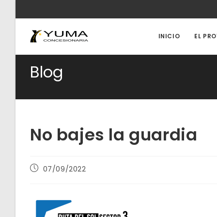
Ir
al
contenido
INICIO
EL PR
Blog
No bajes la guardia
Publicación
07/09/2022
de
la
entrada: