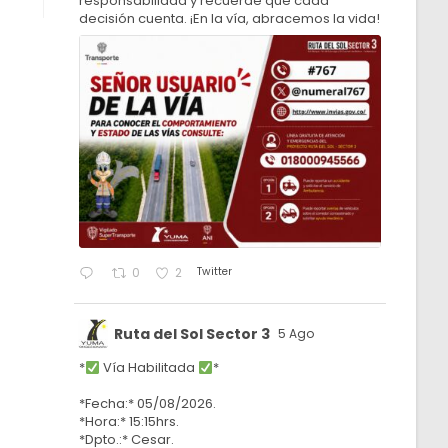
responsabilidad y recuerde que cada
decisión cuenta. ¡En la vía, abracemos la vida!
Twitter
0
2
Ruta del Sol Sector 3
5 Ago
*
Vía Habilitada
*
*Fecha:* 05/08/2026.
*Hora:* 15:15hrs.
*Dpto.:* Cesar.