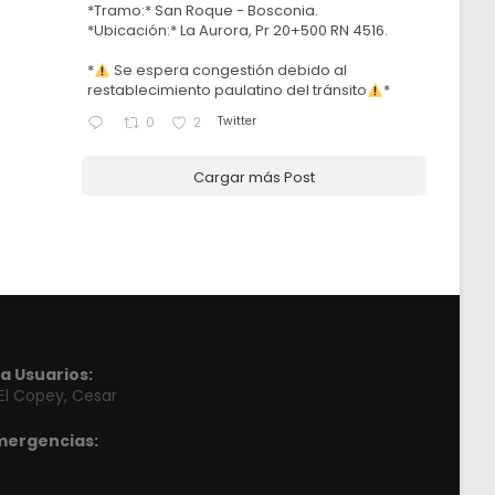
*Tramo:* San Roque - Bosconia.
*Ubicación:* La Aurora, Pr 20+500 RN 4516.
*
Se espera congestión debido al
restablecimiento paulatino del tránsito
*
Twitter
0
2
Cargar más Post
a Usuarios:
 El Copey, Cesar
mergencias: