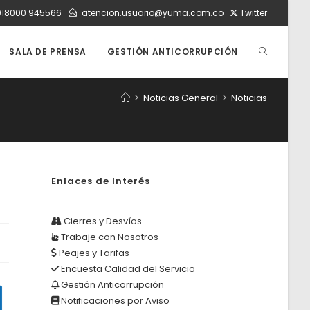
018000 945566
atencion.usuario@yuma.com.co
Twitter
ALTERNAR
SALA DE PRENSA
GESTIÓN ANTICORRUPCIÓN
>
Noticias General
>
Noticias
BÚSQUEDA
DE
Enlaces de Interés
LA
Cierres y Desvíos
Trabaje con Nosotros
Peajes y Tarifas
WEB
Encuesta Calidad del Servicio
Gestión Anticorrupción
Notificaciones por Aviso