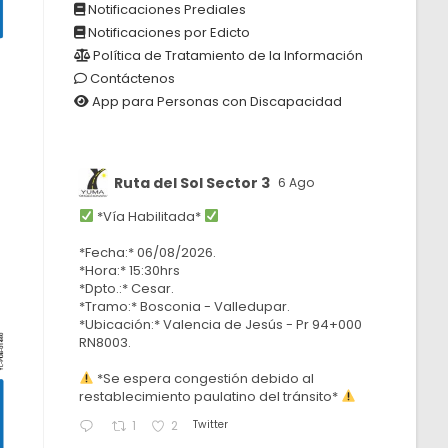
Notificaciones Prediales
Notificaciones por Edicto
Política de Tratamiento de la Información
Contáctenos
App para Personas con Discapacidad
Ruta del Sol Sector 3
6 Ago
*Vía Habilitada*
*Fecha:* 06/08/2026.
*Hora:* 15:30hrs
*Dpto.:* Cesar.
*Tramo:* Bosconia - Valledupar.
*Ubicación:* Valencia de Jesús - Pr 94+000
RN8003.
*Se espera congestión debido al
restablecimiento paulatino del tránsito*
Twitter
1
2