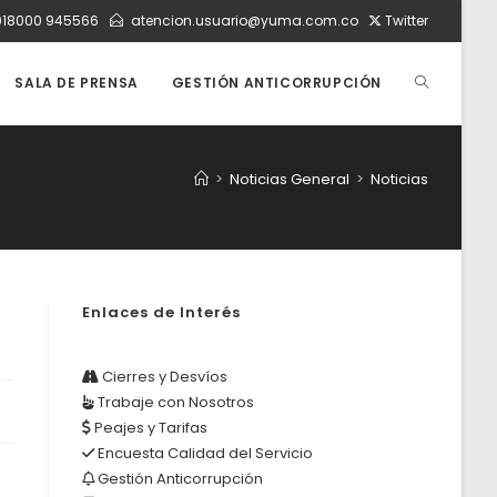
018000 945566
atencion.usuario@yuma.com.co
Twitter
ALTERNAR
SALA DE PRENSA
GESTIÓN ANTICORRUPCIÓN
BÚSQUEDA
>
Noticias General
>
Noticias
DE
Enlaces de Interés
LA
Cierres y Desvíos
Trabaje con Nosotros
WEB
Peajes y Tarifas
Encuesta Calidad del Servicio
Gestión Anticorrupción