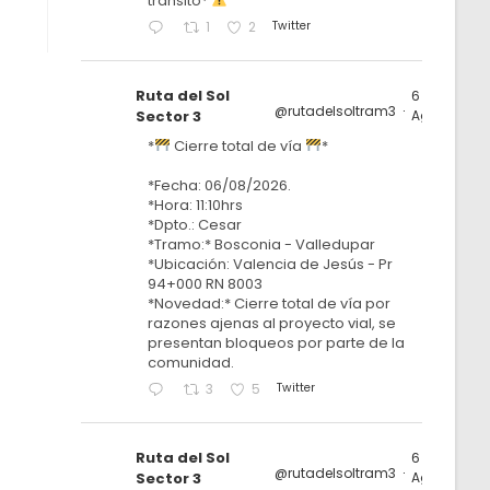
tránsito*
Twitter
1
2
Ruta del Sol
6
@rutadelsoltram3
·
Sector 3
Ago
*
Cierre total de vía
*
*Fecha: 06/08/2026.
*Hora: 11:10hrs
*Dpto.: Cesar
*Tramo:* Bosconia - Valledupar
*Ubicación: Valencia de Jesús - Pr
94+000 RN 8003
*Novedad:* Cierre total de vía por
razones ajenas al proyecto vial, se
presentan bloqueos por parte de la
comunidad.
Twitter
3
5
Ruta del Sol
6
@rutadelsoltram3
·
Sector 3
Ago