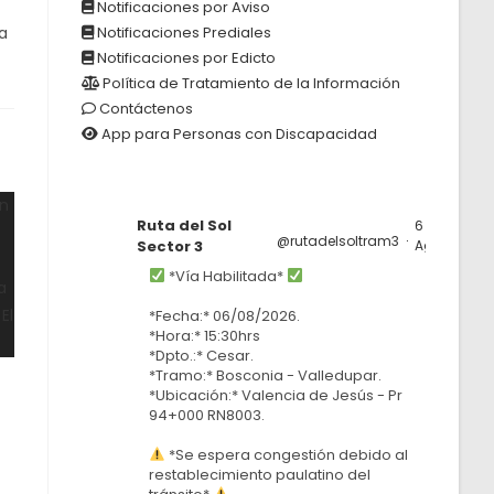
Notificaciones por Aviso
a
Notificaciones Prediales
Notificaciones por Edicto
Política de Tratamiento de la Información
Contáctenos
App para Personas con Discapacidad
Ruta del Sol
6
@rutadelsoltram3
·
Sector 3
Ago
*Vía Habilitada*
*Fecha:* 06/08/2026.
*Hora:* 15:30hrs
*Dpto.:* Cesar.
*Tramo:* Bosconia - Valledupar.
*Ubicación:* Valencia de Jesús - Pr
94+000 RN8003.
*Se espera congestión debido al
restablecimiento paulatino del