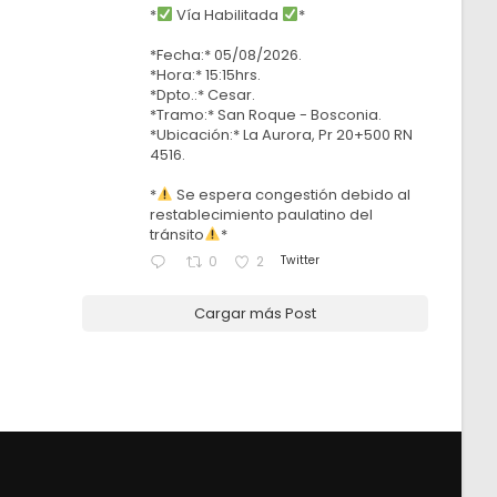
*
Vía Habilitada
*
*Fecha:* 05/08/2026.
*Hora:* 15:15hrs.
*Dpto.:* Cesar.
*Tramo:* San Roque - Bosconia.
*Ubicación:* La Aurora, Pr 20+500 RN
4516.
*
Se espera congestión debido al
restablecimiento paulatino del
tránsito
*
Twitter
0
2
Cargar más Post