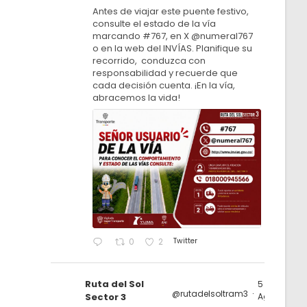
Antes de viajar este puente festivo,
consulte el estado de la vía
marcando #767, en X @numeral767
o en la web del INVÍAS. Planifique su
recorrido, conduzca con
responsabilidad y recuerde que
cada decisión cuenta. ¡En la vía,
abracemos la vida!
Twitter
0
2
Ruta del Sol
5
@rutadelsoltram3
·
Sector 3
Ago