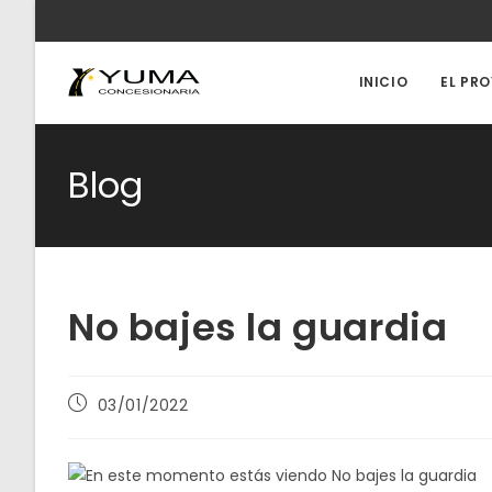
Ir
al
contenido
INICIO
EL PR
Blog
No bajes la guardia
Publicación
03/01/2022
de
la
entrada: