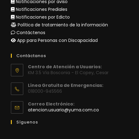
Notificaciones por aviso
Notificaciones Prediales
Notificaciones por Edicto
Política de tratamiento de la información
Contáctenos
App para Personas con Discapacidad
Contáctanos
Centro de Atención a Usuarios:
KM 3.5 Vía Bosconia - El Copey, Cesar
Línea Gratuita de Emergencias:
018000-945566
Correo Electrónico:
Se
atencion.usuario@yuma.com.co
abre
en
Síguenos
tu
aplicación