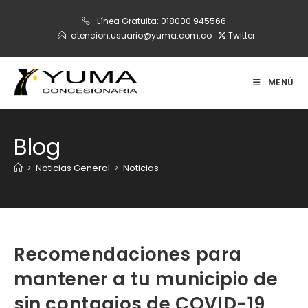
Ir
Línea Gratuita:
018000 945566
al
atencion.usuario@yuma.com.co
Twitter
contenido
MENÚ
Blog
>
Noticias General
>
Noticias
Recomendaciones para
mantener a tu municipio de
sin contagios de COVID-19