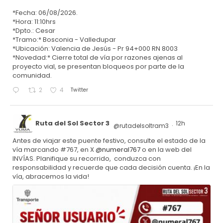
*Fecha: 06/08/2026.
*Hora: 11:10hrs
*Dpto.: Cesar
*Tramo:* Bosconia - Valledupar
*Ubicación: Valencia de Jesús - Pr 94+000 RN 8003
*Novedad:* Cierre total de vía por razones ajenas al
proyecto vial, se presentan bloqueos por parte de la
comunidad.
Twitter
2
4
Ruta del Sol Sector 3
12h
@rutadelsoltram3
·
Antes de viajar este puente festivo, consulte el estado de la
vía marcando #767, en X
@numeral767
o en la web del
INVÍAS. Planifique su recorrido, conduzca con
responsabilidad y recuerde que cada decisión cuenta. ¡En la
vía, abracemos la vida!