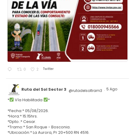
Twitter
0
2
Ruta del Sol Sector 3
5 Ago
@rutadelsoltram3
·
*
Vía Habilitada
*
*Fecha:* 05/08/2026.
*Hora:* 15:15hrs.
*Dpto.:* Cesar.
*Tramo:* San Roque - Bosconia.
*Ubicación:* La Aurora, Pr 20+500 RN 4516.