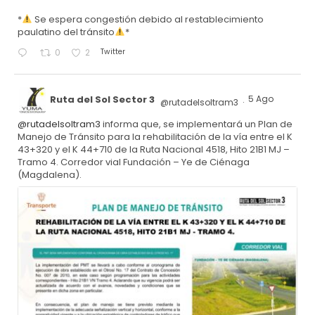
*
Se espera congestión debido al restablecimiento
paulatino del tránsito
*
Twitter
0
2
Ruta del Sol Sector 3
5 Ago
@rutadelsoltram3
·
@rutadelsoltram3
informa que, se implementará un Plan de
Manejo de Tránsito para la rehabilitación de la vía entre el K
43+320 y el K 44+710 de la Ruta Nacional 4518, Hito 21B1 MJ –
Tramo 4. Corredor vial Fundación – Ye de Ciénaga
(Magdalena).