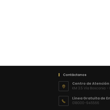
Contáctanos
Centro de Atención 
KM 3.5 Vía Bosconia -
Línea Gratuita de E
018000-945566