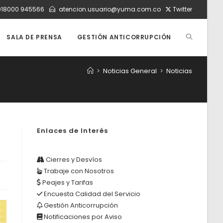
018000 945566
atencion.usuario@yuma.com.co
Twitter
ALTERNAR
SALA DE PRENSA
GESTIÓN ANTICORRUPCIÓN
>
Noticias General
>
Noticias
BÚSQUEDA
DE
Enlaces de Interés
LA
Cierres y Desvíos
Trabaje con Nosotros
Peajes y Tarifas
WEB
Encuesta Calidad del Servicio
Gestión Anticorrupción
Notificaciones por Aviso