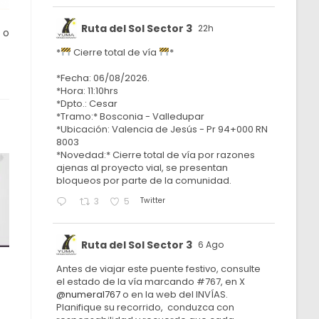
Ruta del Sol Sector 3
22h
 o
*
Cierre total de vía
*
*Fecha: 06/08/2026.
*Hora: 11:10hrs
*Dpto.: Cesar
*Tramo:* Bosconia - Valledupar
*Ubicación: Valencia de Jesús - Pr 94+000 RN
8003
*Novedad:* Cierre total de vía por razones
ajenas al proyecto vial, se presentan
bloqueos por parte de la comunidad.
Twitter
3
5
Ruta del Sol Sector 3
6 Ago
Antes de viajar este puente festivo, consulte
el estado de la vía marcando #767, en X
@numeral767
o en la web del INVÍAS.
Planifique su recorrido, conduzca con