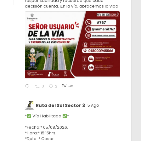
responsabilidad y recuerde que cada
decisión cuenta. ¡En la vía, abracemos la vida!
Twitter
0
2
Ruta del Sol Sector 3
5 Ago
*
Vía Habilitada
*
*Fecha:* 05/08/2026.
*Hora:* 15:15hrs.
*Dpto.:* Cesar.