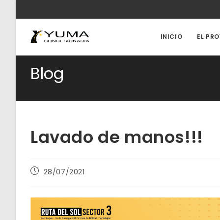
Ir
al
contenido
INICIO
EL PR
Blog
Lavado de manos!!!
Publicación
28/07/2021
de
la
entrada: