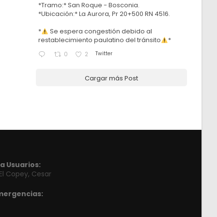
*Tramo:* San Roque - Bosconia.
*Ubicación:* La Aurora, Pr 20+500 RN 4516.
*
Se espera congestión debido al
restablecimiento paulatino del tránsito
*
Twitter
0
2
Cargar más Post
a Usuarios:
 El Copey, Cesar
mergencias: