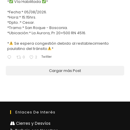
*
Vía Habilitada
*
*Fecha:* 05/08/2026.
*Hora:* 15:15hrs.
*Dpto.:* Cesar.
*Tramo:* San Roque - Bosconia.
*Ubicación:* La Aurora, Pr 20+500 RN 4516.
*
Se espera congestión debido al restablecimiento
paulatino del tránsito
*
Twitter
0
2
Cargar más Post
Enlaces De Interés
Cierres y Desvíos