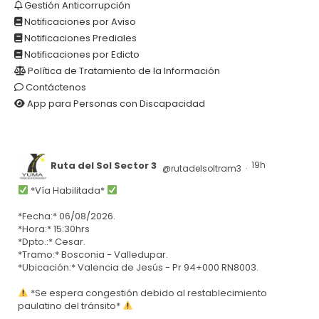
Gestión Anticorrupción
Notificaciones por Aviso
Notificaciones Prediales
Notificaciones por Edicto
Política de Tratamiento de la Información
Contáctenos
App para Personas con Discapacidad
Ruta del Sol Sector 3
19h
@rutadelsoltram3
·
*Vía Habilitada*
*Fecha:* 06/08/2026.
*Hora:* 15:30hrs
*Dpto.:* Cesar.
*Tramo:* Bosconia - Valledupar.
*Ubicación:* Valencia de Jesús - Pr 94+000 RN8003.
*Se espera congestión debido al restablecimiento
paulatino del tránsito*