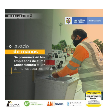
de
la
entrada: