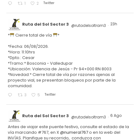
Twitter
1
2
Ruta del Sol Sector 3
23h
@rutadelsoltram3
·
*
Cierre total de vía
*
*Fecha: 06/08/2026.
*Hora: 11:10hrs
*Dpto.: Cesar
*Tramo:* Bosconia - Valledupar
*Ubicación: Valencia de Jesús - Pr 94+000 RN 8003
*Novedad:* Cierre total de vía por razones ajenas al
proyecto vial, se presentan bloqueos por parte de la
comunidad.
Twitter
3
5
Ruta del Sol Sector 3
6 Ago
@rutadelsoltram3
·
Antes de viajar este puente festivo, consulte el estado de la
vía marcando #767, en X
@numeral767
o en la web del
INVÍAS. Planifique su recorrido, conduzca con