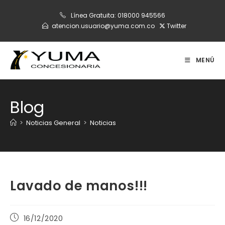
Ir
Línea Gratuita:
018000 945566
al
atencion.usuario@yuma.com.co
Twitter
contenido
MENÚ
Blog
>
Noticias General
>
Noticias
Lavado de manos!!!
Publicación
16/12/2020