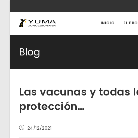
Ir
al
contenido
INICIO
EL PR
Blog
Las vacunas y todas
protección…
Publicación
24/12/2021
de