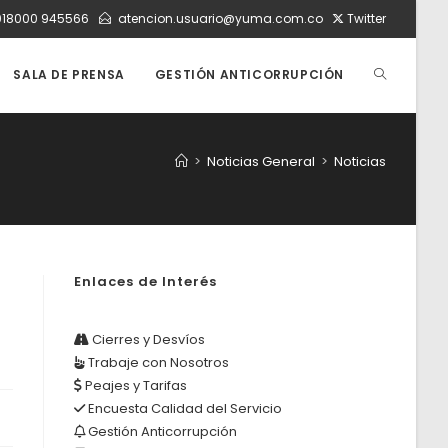
018000 945566
atencion.usuario@yuma.com.co
Twitter
ALTERNAR
SALA DE PRENSA
GESTIÓN ANTICORRUPCIÓN
BÚSQUEDA
>
Noticias General
>
Noticias
DE
Enlaces de Interés
LA
Cierres y Desvíos
Trabaje con Nosotros
WEB
Peajes y Tarifas
Encuesta Calidad del Servicio
Gestión Anticorrupción