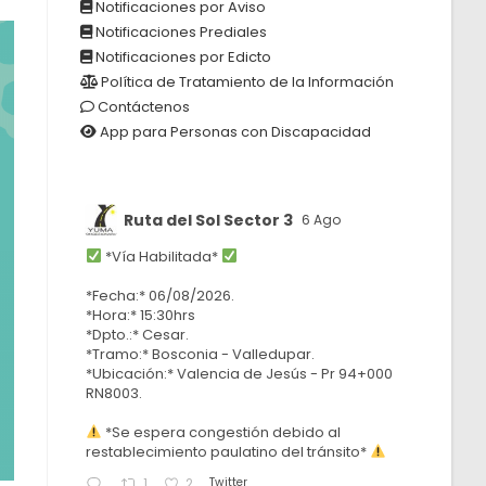
Notificaciones por Aviso
Notificaciones Prediales
Notificaciones por Edicto
Política de Tratamiento de la Información
Contáctenos
App para Personas con Discapacidad
Ruta del Sol Sector 3
6 Ago
*Vía Habilitada*
*Fecha:* 06/08/2026.
*Hora:* 15:30hrs
*Dpto.:* Cesar.
*Tramo:* Bosconia - Valledupar.
*Ubicación:* Valencia de Jesús - Pr 94+000
RN8003.
*Se espera congestión debido al
restablecimiento paulatino del tránsito*
Twitter
1
2