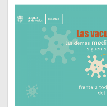
la
entrada: