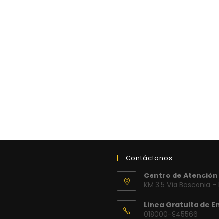
Contáctanos
Centro de Atención 
KM 3.5 Vía Bosconia -
Línea Gratuita de E
018000-945566