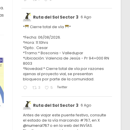
a.
as
Ruta del Sol Sector 3
6 Ago
*
Cierre total de vía
*
*Fecha: 06/08/2026.
*Hora: 11:10hrs
*Dpto.: Cesar
*Tramo:* Bosconia - Valledupar
*Ubicación: Valencia de Jesús - Pr 94+000 RN
8003
*Novedad:* Cierre total de vía por razones
ajenas al proyecto vial, se presentan
bloqueos por parte de la comunidad.
Twitter
3
5
Ruta del Sol Sector 3
6 Ago
Antes de viajar este puente festivo, consulte
el estado de la vía marcando #767, en X
@numeral767
o en la web del INVÍAS.