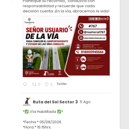
Planifique su recorrido, conduzca con
responsabilidad y recuerde que cada
decisión cuenta. ¡En la vía, abracemos la vida!
Twitter
0
2
Ruta del Sol Sector 3
5 Ago
*
Vía Habilitada
*
*Fecha:* 05/08/2026.
*Hora:* 15:15hrs.