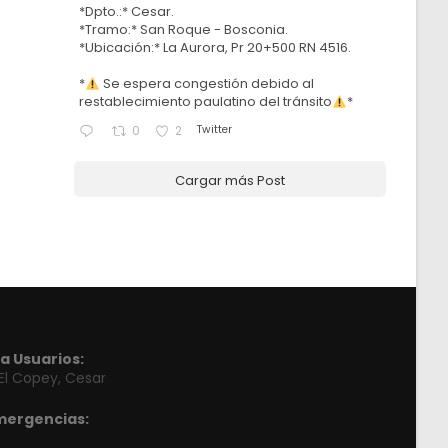
*Dpto.:* Cesar.
*Tramo:* San Roque - Bosconia.
*Ubicación:* La Aurora, Pr 20+500 RN 4516.
*
Se espera congestión debido al
restablecimiento paulatino del tránsito
*
Twitter
0
2
Cargar más Post
a Usuarios:
 El Copey, Cesar
mergencias: