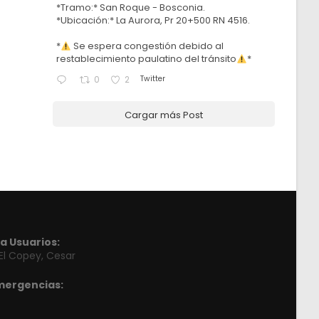
*Tramo:* San Roque - Bosconia.
*Ubicación:* La Aurora, Pr 20+500 RN 4516.
*
Se espera congestión debido al
restablecimiento paulatino del tránsito
*
Twitter
0
2
Cargar más Post
a Usuarios:
 El Copey, Cesar
mergencias: