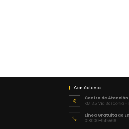
Contáctanos
Centro de Atención 
KM 3.5 Vía Bosconia -
Línea Gratuita de E
018000-945566