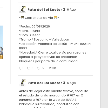
Ruta del Sol Sector 3
6 Ago
*
Cierre total de vía
*
*Fecha: 06/08/2026.
*Hora: 11:10hrs
*Dpto.: Cesar
*Tramo:* Bosconia - Valledupar
*Ubicación: Valencia de Jesús - Pr 94+000 RN
8003
*Novedad:* Cierre total de vía por razones
ajenas al proyecto vial, se presentan
bloqueos por parte de la comunidad.
Twitter
3
5
Ruta del Sol Sector 3
6 Ago
Antes de viajar este puente festivo, consulte
el estado de la vía marcando #767, en X
@numeral767
o en la web del INVÍAS.
Planifique su recorrido, conduzca con