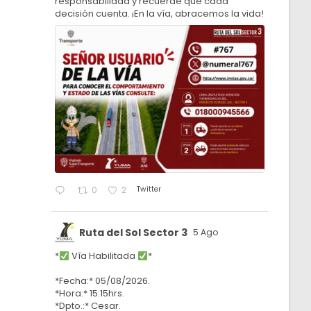
responsabilidad y recuerde que cada
decisión cuenta. ¡En la vía, abracemos la vida!
Twitter
0
2
Ruta del Sol Sector 3
5 Ago
*
Vía Habilitada
*
*Fecha:* 05/08/2026.
*Hora:* 15:15hrs.
*Dpto.:* Cesar.