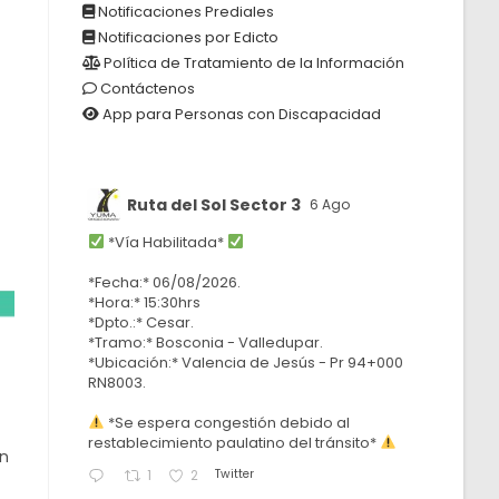
Notificaciones Prediales
Notificaciones por Edicto
Política de Tratamiento de la Información
Contáctenos
App para Personas con Discapacidad
Ruta del Sol Sector 3
6 Ago
*Vía Habilitada*
*Fecha:* 06/08/2026.
*Hora:* 15:30hrs
*Dpto.:* Cesar.
*Tramo:* Bosconia - Valledupar.
*Ubicación:* Valencia de Jesús - Pr 94+000
RN8003.
*Se espera congestión debido al
restablecimiento paulatino del tránsito*
an
Twitter
1
2