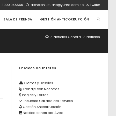
018000 945566
atencion.usuario@yuma.com.co
Twitter
ALTERNAR
SALA DE PRENSA
GESTIÓN ANTICORRUPCIÓN
>
Noticias General
>
Noticias
BÚSQUEDA
DE
Enlaces de Interés
LA
Cierres y Desvíos
Trabaje con Nosotros
Peajes y Tarifas
WEB
Encuesta Calidad del Servicio
Gestión Anticorrupción
Notificaciones por Aviso