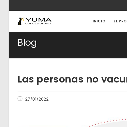
Ir
al
contenido
INICIO
EL PR
Blog
Las personas no vac
Publicación
27/01/2022
de
la
entrada: