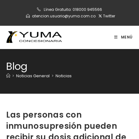
Ir
Línea Gratuita:
018000 945566
al
atencion.usuario@yuma.com.co
Twitter
contenido
MENÚ
Blog
>
Noticias General
>
Noticias
Las personas con
inmunosupresión pueden
recibir su dosis adicional de