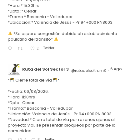
*Hora:* 15:30hrs
*Dpto.:* Cesar.
*Tramo:* Bosconia - Valledupar.
*Ubicación:* Valencia de Jesús - Pr 94+000 RN8003.
*Se espera congestión debido al restablecimiento
paulatino del tránsito*
Twitter
1
2
Ruta del Sol Sector 3
6 Ago
@rutadelsoltram3
·
*
Cierre total de vía
*
*Fecha: 06/08/2026.
*Hora: 11:10hrs
*Dpto.: Cesar
*Tramo:* Bosconia - Valledupar
*Ubicación: Valencia de Jesús - Pr 94+000 RN 8003
*Novedad:* Cierre total de vía por razones ajenas al
proyecto vial, se presentan bloqueos por parte de la
comunidad.
Twitter
3
5