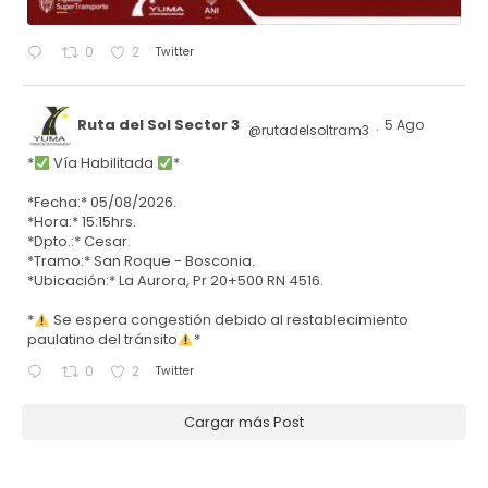
Twitter
0
2
Ruta del Sol Sector 3
5 Ago
@rutadelsoltram3
·
*
Vía Habilitada
*
*Fecha:* 05/08/2026.
*Hora:* 15:15hrs.
*Dpto.:* Cesar.
*Tramo:* San Roque - Bosconia.
*Ubicación:* La Aurora, Pr 20+500 RN 4516.
*
Se espera congestión debido al restablecimiento
paulatino del tránsito
*
Twitter
0
2
Cargar más Post