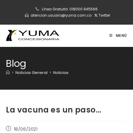
Ir
Línea Gratuita:
018000 945566
al
atencion.usuario@yuma.com.co
Twitter
contenido
MENÚ
Blog
>
Noticias General
>
Noticias
La vacuna es un paso…
Publicación
18/06/2021