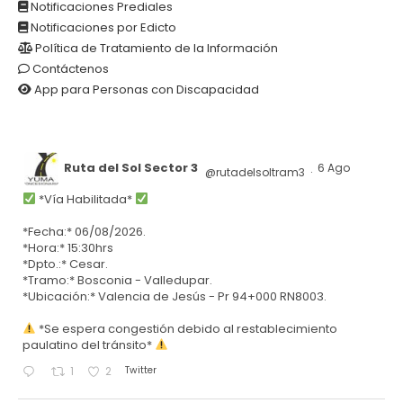
Notificaciones Prediales
Notificaciones por Edicto
Política de Tratamiento de la Información
Contáctenos
App para Personas con Discapacidad
Ruta del Sol Sector 3
6 Ago
@rutadelsoltram3
·
*Vía Habilitada*
*Fecha:* 06/08/2026.
*Hora:* 15:30hrs
*Dpto.:* Cesar.
*Tramo:* Bosconia - Valledupar.
*Ubicación:* Valencia de Jesús - Pr 94+000 RN8003.
*Se espera congestión debido al restablecimiento
paulatino del tránsito*
Twitter
1
2