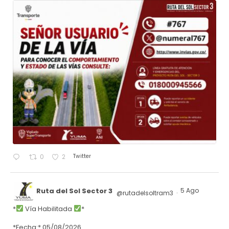
Twitter
0
2
Ruta del Sol Sector 3
5 Ago
@rutadelsoltram3
·
*
Vía Habilitada
*
*Fecha:* 05/08/2026.