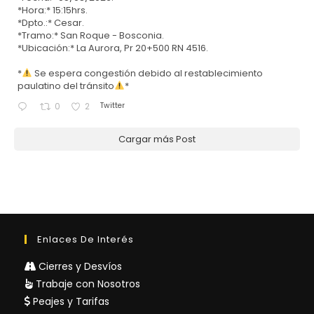
*Hora:* 15:15hrs.
*Dpto.:* Cesar.
*Tramo:* San Roque - Bosconia.
*Ubicación:* La Aurora, Pr 20+500 RN 4516.
*
Se espera congestión debido al restablecimiento
paulatino del tránsito
*
Twitter
0
2
Cargar más Post
Enlaces De Interés
Cierres y Desvíos
Trabaje con Nosotros
Peajes y Tarifas