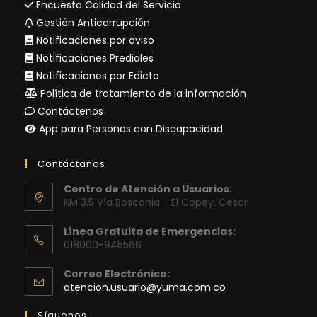
Encuesta Calidad del Servicio
Gestión Anticorrupción
Notificaciones por aviso
Notificaciones Prediales
Notificaciones por Edicto
Política de tratamiento de la información
Contáctenos
App para Personas con Discapacidad
Contáctanos
Centro de Atención a Usuarios:
KM 3.5 Vía Bosconia - El Copey, Cesar
Línea Gratuita de Emergencias:
018000-945566
Correo Electrónico:
Se
atencion.usuario@yuma.com.co
abre
en
Síguenos