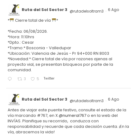
Ruta del Sol Sector 3
6 Ago
@rutadelsoltram3
·
*
Cierre total de vía
*
*Fecha: 06/08/2026.
*Hora: 11:10hrs
*Dpto.: Cesar
*Tramo:* Bosconia - Valledupar
*Ubicación: Valencia de Jesús - Pr 94+000 RN 8003
*Novedad:* Cierre total de vía por razones ajenas al
proyecto vial, se presentan bloqueos por parte de la
comunidad.
Twitter
3
5
Ruta del Sol Sector 3
6 Ago
@rutadelsoltram3
·
Antes de viajar este puente festivo, consulte el estado de la
vía marcando #767, en X
@numeral767
o en la web del
INVÍAS. Planifique su recorrido, conduzca con
responsabilidad y recuerde que cada decisión cuenta. ¡En la
vía, abracemos la vida!