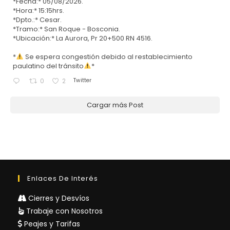
*Fecha:* 05/08/2026.
*Hora:* 15:15hrs.
*Dpto.:* Cesar.
*Tramo:* San Roque - Bosconia.
*Ubicación:* La Aurora, Pr 20+500 RN 4516.
*
Se espera congestión debido al restablecimiento
paulatino del tránsito
*
Twitter
0
2
Cargar más Post
Enlaces De Interés
Cierres y Desvíos
Trabaje con Nosotros
Peajes y Tarifas