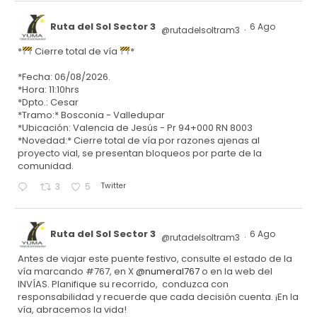
Ruta del Sol Sector 3
6 Ago
@rutadelsoltram3
·
*
Cierre total de vía
*
*Fecha: 06/08/2026.
*Hora: 11:10hrs
*Dpto.: Cesar
*Tramo:* Bosconia - Valledupar
*Ubicación: Valencia de Jesús - Pr 94+000 RN 8003
*Novedad:* Cierre total de vía por razones ajenas al
proyecto vial, se presentan bloqueos por parte de la
comunidad.
Twitter
3
5
Ruta del Sol Sector 3
6 Ago
@rutadelsoltram3
·
Antes de viajar este puente festivo, consulte el estado de la
vía marcando #767, en X
@numeral767
o en la web del
INVÍAS. Planifique su recorrido, conduzca con
responsabilidad y recuerde que cada decisión cuenta. ¡En la
vía, abracemos la vida!