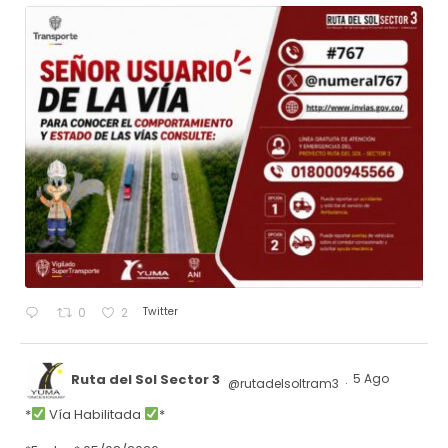
Twitter
0
2
Ruta del Sol Sector 3
5 Ago
@rutadelsoltram3
·
*
Vía Habilitada
*