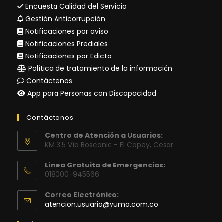
Encuesta Calidad del Servicio
Gestión Anticorrupción
Notificaciones por aviso
Notificaciones Prediales
Notificaciones por Edicto
Política de tratamiento de la información
Contáctenos
App para Personas con Discapacidad
Contáctanos
Centro de Atención a Usuarios:
KM 3.5 Vía Bosconia - El Copey, Cesar
Línea Gratuita de Emergencias:
018000-945566
Correo Electrónico:
Se
atencion.usuario@yuma.com.co
abre
en