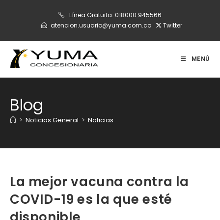
Ir
Línea Gratuita:
018000 945566
al
atencion.usuario@yuma.com.co
Twitter
contenido
MENÚ
Blog
>
Noticias General
>
Noticias
La mejor vacuna contra la
COVID-19 es la que esté
disponible