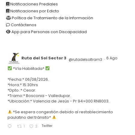
Notificaciones Prediales
Notificaciones por Edicto
Política de Tratamiento de la Información
Contáctenos
App para Personas con Discapacidad
Ruta del Sol Sector 3
6 Ago
@rutadelsoltram3
·
*Vía Habilitada*
*Fecha:* 06/08/2026.
*Hora:* 15:30hrs
*Dpto.:* Cesar.
*Tramo:* Bosconia - Valledupar.
*Ubicación:* Valencia de Jesús - Pr 94+000 RN8003.
*Se espera congestión debido al restablecimiento
paulatino del tránsito*
Twitter
1
2