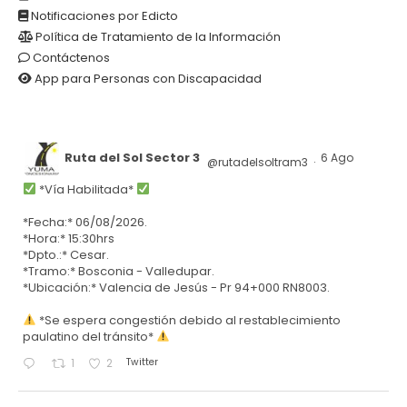
Notificaciones por Edicto
Política de Tratamiento de la Información
Contáctenos
App para Personas con Discapacidad
Ruta del Sol Sector 3
6 Ago
@rutadelsoltram3
·
*Vía Habilitada*
*Fecha:* 06/08/2026.
*Hora:* 15:30hrs
*Dpto.:* Cesar.
*Tramo:* Bosconia - Valledupar.
*Ubicación:* Valencia de Jesús - Pr 94+000 RN8003.
*Se espera congestión debido al restablecimiento
paulatino del tránsito*
Twitter
1
2