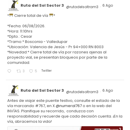
Ruta del Sol Sector 3
6 Ago
@rutadelsoltram3
·
*
Cierre total de vía
*
*Fecha: 06/08/2026.
*Hora: 11:10hrs
*Dpto.: Cesar
*Tramo:* Bosconia - Valledupar
*Ubicación: Valencia de Jesús - Pr 94+000 RN 8003
*Novedad:* Cierre total de vía por razones ajenas al
proyecto vial, se presentan bloqueos por parte de la
comunidad.
Twitter
3
5
Ruta del Sol Sector 3
6 Ago
@rutadelsoltram3
·
Antes de viajar este puente festivo, consulte el estado de la
vía marcando #767, en X
@numeral767
o en la web del
INVÍAS. Planifique su recorrido, conduzca con
responsabilidad y recuerde que cada decisión cuenta. ¡En la
vía, abracemos la vida!