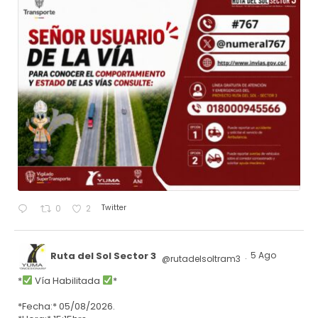
Twitter
0
2
Ruta del Sol Sector 3
5 Ago
@rutadelsoltram3
·
*
Vía Habilitada
*
*Fecha:* 05/08/2026.