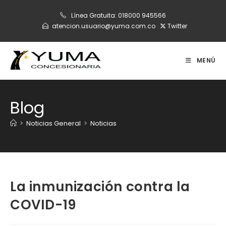
Ir
Línea Gratuita:
018000 945566
al
atencion.usuario@yuma.com.co
Twitter
contenido
MENÚ
Blog
>
Noticias General
>
Noticias
La inmunización contra la
COVID-19