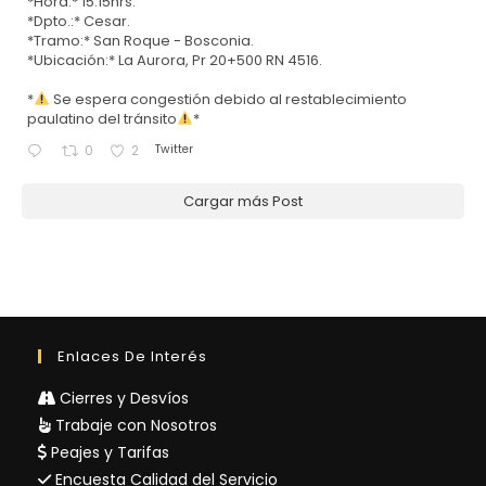
*Hora:* 15:15hrs.
*Dpto.:* Cesar.
*Tramo:* San Roque - Bosconia.
*Ubicación:* La Aurora, Pr 20+500 RN 4516.
*
Se espera congestión debido al restablecimiento
paulatino del tránsito
*
Twitter
0
2
Cargar más Post
Enlaces De Interés
Cierres y Desvíos
Trabaje con Nosotros
Peajes y Tarifas
Encuesta Calidad del Servicio