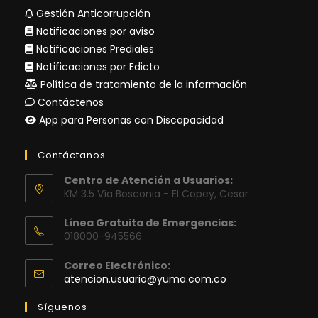
Gestión Anticorrupción
Notificaciones por aviso
Notificaciones Prediales
Notificaciones por Edicto
Política de tratamiento de la información
Contáctenos
App para Personas con Discapacidad
Contáctanos
Centro de Atención a Usuarios:
KM 3.5 Vía Bosconia - El Copey, Cesar
Línea Gratuita de Emergencias:
018000-945566
Correo Electrónico:
Se
atencion.usuario@yuma.com.co
abre
en
Síguenos
tu