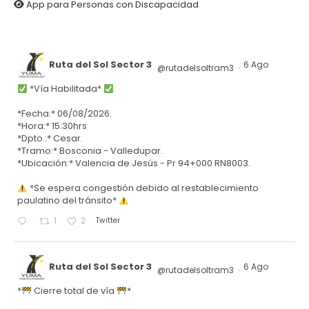
App para Personas con Discapacidad
Ruta del Sol Sector 3
6 Ago
@rutadelsoltram3
·
*Vía Habilitada*
*Fecha:* 06/08/2026.
*Hora:* 15:30hrs
*Dpto.:* Cesar.
*Tramo:* Bosconia - Valledupar.
*Ubicación:* Valencia de Jesús - Pr 94+000 RN8003.
*Se espera congestión debido al restablecimiento
paulatino del tránsito*
Twitter
1
2
Ruta del Sol Sector 3
6 Ago
@rutadelsoltram3
·
*
Cierre total de vía
*