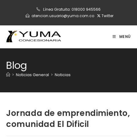
Ir
Línea Gratuita:
018000 945566
al
atencion.usuario@yuma.com.co
Twitter
contenido
MENÚ
Blog
>
Noticias General
>
Noticias
Jornada de emprendimiento,
comunidad El Dificil