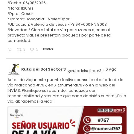
*Fecha: 06/08/2026.
*Hora: 11:10hrs
*Dpto.: Cesar
*Tramo:* Bosconia - Valledupar
*Ubicación: Valencia de Jesús - Pr 94+000 RN 8003
*Novedad:* Cierre total de vía por razones ajenas al
proyecto vial, se presentan bloqueos por parte de la
comunidad.
Twitter
3
5
Ruta del Sol Sector 3
6 Ago
@rutadelsoltram3
·
Antes de viajar este puente festivo, consulte el estado de la
vía marcando #767, en X
@numeral767
o en la web del
INVÍAS. Planifique su recorrido, conduzca con
responsabilidad y recuerde que cada decisión cuenta. ¡En la
vía, abracemos la vida!