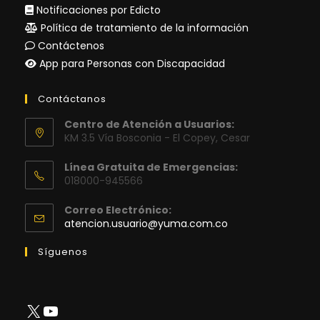
Notificaciones por Edicto
Política de tratamiento de la información
Contáctenos
App para Personas con Discapacidad
Contáctanos
Centro de Atención a Usuarios:
KM 3.5 Vía Bosconia - El Copey, Cesar
Línea Gratuita de Emergencias:
018000-945566
Correo Electrónico:
Se
atencion.usuario@yuma.com.co
abre
en
Síguenos
tu
aplicación
X
YouTube