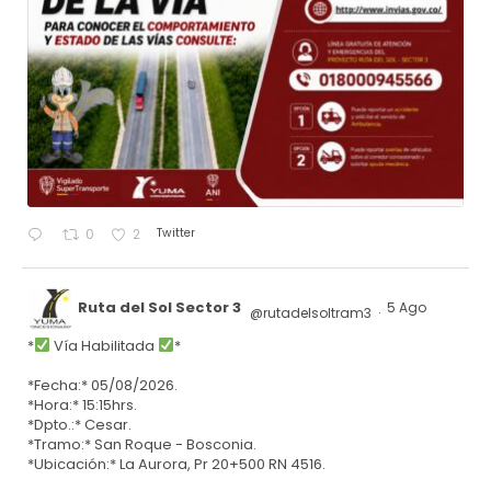
Twitter
0
2
Ruta del Sol Sector 3
5 Ago
@rutadelsoltram3
·
*
Vía Habilitada
*
*Fecha:* 05/08/2026.
*Hora:* 15:15hrs.
*Dpto.:* Cesar.
*Tramo:* San Roque - Bosconia.
*Ubicación:* La Aurora, Pr 20+500 RN 4516.