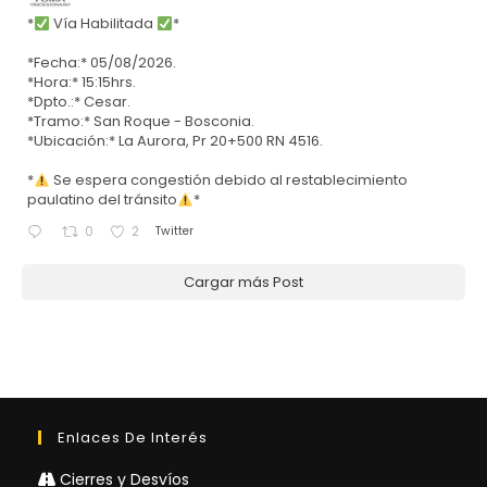
*
Vía Habilitada
*
*Fecha:* 05/08/2026.
*Hora:* 15:15hrs.
*Dpto.:* Cesar.
*Tramo:* San Roque - Bosconia.
*Ubicación:* La Aurora, Pr 20+500 RN 4516.
*
Se espera congestión debido al restablecimiento
paulatino del tránsito
*
Twitter
0
2
Cargar más Post
Enlaces De Interés
Cierres y Desvíos