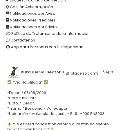
Encuesta Calidad del Servicio
Gestión Anticorrupción
Notificaciones por Aviso
Notificaciones Prediales
Notificaciones por Edicto
Política de Tratamiento de la Información
Contáctenos
App para Personas con Discapacidad
Ruta del Sol Sector 3
6 Ago
@rutadelsoltram3
·
*Vía Habilitada*
*Fecha:* 06/08/2026.
*Hora:* 15:30hrs
*Dpto.:* Cesar.
*Tramo:* Bosconia - Valledupar.
*Ubicación:* Valencia de Jesús - Pr 94+000 RN8003.
*Se espera congestión debido al restablecimiento
paulatino del tránsito*