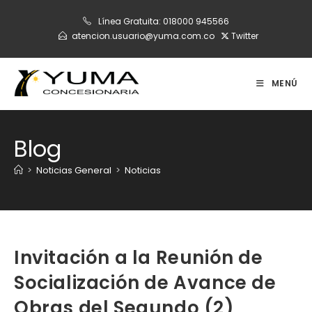
Ir
Línea Gratuita:
018000 945566
al
atencion.usuario@yuma.com.co
Twitter
contenido
MENÚ
Blog
>
Noticias General
>
Noticias
Invitación a la Reunión de
Socialización de Avance de
Obras del Segundo (2)