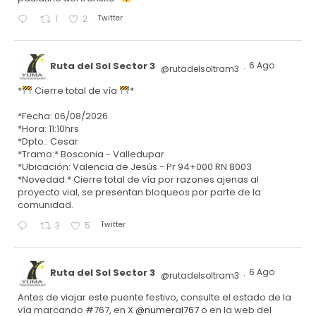
Twitter
1
2
Ruta del Sol Sector 3
6 Ago
@rutadelsoltram3
·
*
Cierre total de vía
*
*Fecha: 06/08/2026.
*Hora: 11:10hrs
*Dpto.: Cesar
*Tramo:* Bosconia - Valledupar
*Ubicación: Valencia de Jesús - Pr 94+000 RN 8003
*Novedad:* Cierre total de vía por razones ajenas al
proyecto vial, se presentan bloqueos por parte de la
comunidad.
Twitter
3
5
Ruta del Sol Sector 3
6 Ago
@rutadelsoltram3
·
Antes de viajar este puente festivo, consulte el estado de la
vía marcando #767, en X
@numeral767
o en la web del