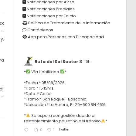
Notificaciones por Aviso
Notificaciones Prediales
Notificaciones por Edicto
Política de Tratamiento de la Información
08
Contáctenos
 –
App para Personas con Discapacidad
y,
ra
Ruta del Sol Sector 3
16h
*
Vía Habilitada
*
*Fecha:* 05/08/2026.
*Hora:* 15:15hrs.
di
*Dpto.:* Cesar.
g=
*Tramo:* San Roque - Bosconia.
*Ubicación:* La Aurora, Pr 20+500 RN 4516.
*
Se espera congestión debido al
restablecimiento paulatino del tránsito
*
Twitter
0
1