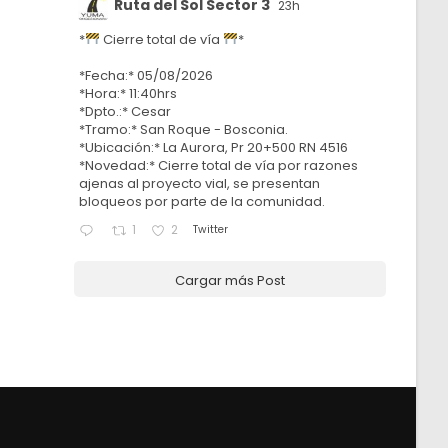
Ruta del Sol Sector 3
23h
*
Cierre total de vía
*
*Fecha:* 05/08/2026
*Hora:* 11:40hrs
*Dpto.:* Cesar
*Tramo:* San Roque - Bosconia.
*Ubicación:* La Aurora, Pr 20+500 RN 4516
*Novedad:* Cierre total de vía por razones
ajenas al proyecto vial, se presentan
bloqueos por parte de la comunidad.
Twitter
1
2
Cargar más Post