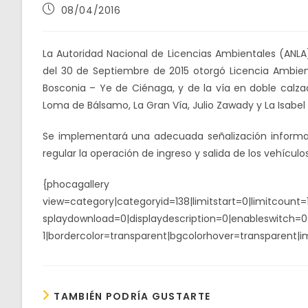
Publicación
08/04/2016
de
la
entrada:
La Autoridad Nacional de Licencias Ambientales (ANLA)
del 30 de Septiembre de 2015 otorgó Licencia Ambien
Bosconia – Ye de Ciénaga, y de la vía en doble calza
Loma de Bálsamo, La Gran Vía, Julio Zawady y La Isabel d
Se implementará una adecuada señalización informati
regular la operación de ingreso y salida de los vehícul
{phocagallery
view=category|categoryid=138|limitstart=0|limitcount=
splaydownload=0|displaydescription=0|enableswitch=0|
1|bordercolor=transparent|bgcolorhover=transparent
TAMBIÉN PODRÍA GUSTARTE