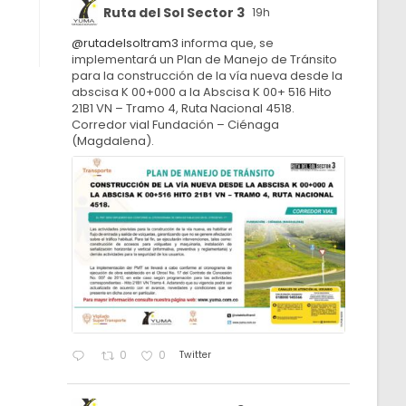
Ruta del Sol Sector 3
19h
@rutadelsoltram3
informa que, se
implementará un Plan de Manejo de Tránsito
para la construcción de la vía nueva desde la
abscisa K 00+000 a la Abscisa K 00+ 516 Hito
21B1 VN – Tramo 4, Ruta Nacional 4518.
Corredor vial Fundación – Ciénaga
(Magdalena).
Twitter
0
0