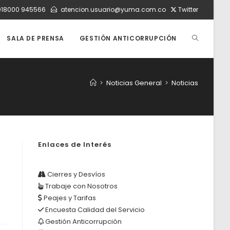
018000 945566
atencion.usuario@yuma.com.co
Twitter
ALTERNAR
SALA DE PRENSA
GESTIÓN ANTICORRUPCIÓN
BÚSQUEDA
>
Noticias General
>
Noticias
DE
Enlaces de Interés
LA
Cierres y Desvíos
Trabaje con Nosotros
WEB
Peajes y Tarifas
Encuesta Calidad del Servicio
Gestión Anticorrupción