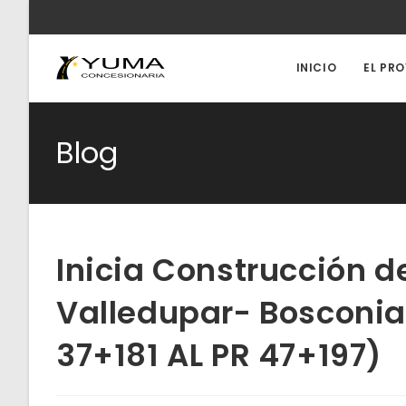
Ir
al
contenido
INICIO
EL PR
Blog
Inicia Construcción d
Valledupar- Bosconia 
37+181 AL PR 47+197)