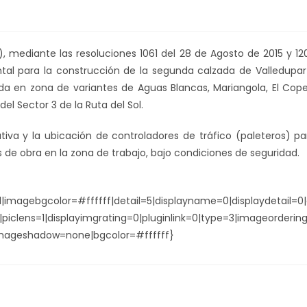
, mediante las resoluciones 1061 del 28 de Agosto de 2015 y 12
tal para la construcción de la segunda calzada de Valledupar
da en zona de variantes de Aguas Blancas, Mariangola, El Cope
el Sector 3 de la Ruta del Sol.
va y la ubicación de controladores de tráfico (paleteros) pa
os de obra en la zona de trabajo, bajo condiciones de seguridad.
1|imagebgcolor=#ffffff|detail=5|displayname=0|displaydetail=0|
piclens=1|displayimgrating=0|pluginlink=0|type=3|imageorderin
|imageshadow=none|bgcolor=#ffffff}