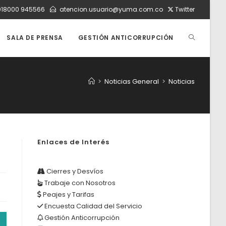
018000 945566
atencion.usuario@yuma.com.co
Twitter
ALTERNAR
SALA DE PRENSA
GESTIÓN ANTICORRUPCIÓN
BÚSQUEDA
>
Noticias General
>
Noticias
DE
Enlaces de Interés
LA
Cierres y Desvíos
Trabaje con Nosotros
WEB
Peajes y Tarifas
Encuesta Calidad del Servicio
Gestión Anticorrupción