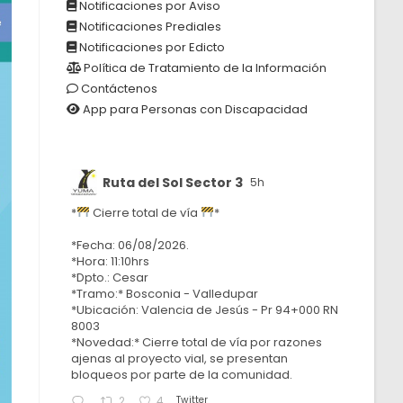
Notificaciones por Aviso
Notificaciones Prediales
Notificaciones por Edicto
Política de Tratamiento de la Información
Contáctenos
App para Personas con Discapacidad
Ruta del Sol Sector 3
5h
*
Cierre total de vía
*
*Fecha: 06/08/2026.
*Hora: 11:10hrs
*Dpto.: Cesar
*Tramo:* Bosconia - Valledupar
*Ubicación: Valencia de Jesús - Pr 94+000 RN
8003
*Novedad:* Cierre total de vía por razones
ajenas al proyecto vial, se presentan
bloqueos por parte de la comunidad.
Twitter
2
4