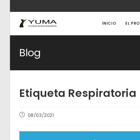
Ir
al
contenido
INICIO
EL PR
Blog
Etiqueta Respiratoria
Publicación
08/03/2021
de
la
entrada: