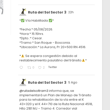
Ruta del Sol Sector 3
22h
*
Vía Habilitada
*
*Fecha:* 05/08/2026.
*Hora:* 15:15hrs.
*Dpto.:* Cesar.
*Tramo:* San Roque - Bosconia.
*Ubicación:* La Aurora, Pr 20+500 RN 4516.
*
Se espera congestión debido al
restablecimiento paulatino del tránsito
*
Twitter
0
2
Ruta del Sol Sector 3
5 Ago
@rutadelsoltram3
informa que, se
implementará un Plan de Manejo de Tránsito
para la rehabilitación de la vía entre el K
43+320 y el K 44+710 de la Ruta Nacional 4518,
Hito 21B1 MJ – Tramo 4. Corredor vial