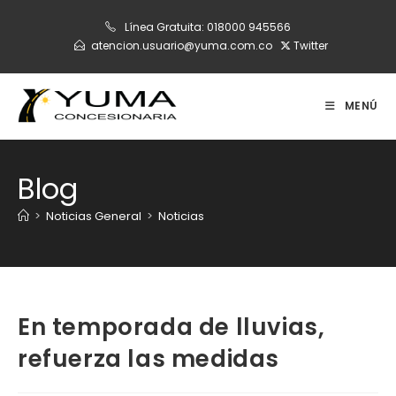
Ir
Línea Gratuita:
018000 945566
al
atencion.usuario@yuma.com.co
Twitter
contenido
MENÚ
Blog
>
Noticias General
>
Noticias
En temporada de lluvias,
refuerza las medidas