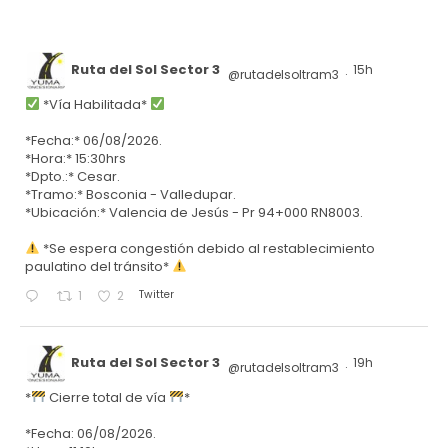
Ruta del Sol Sector 3
15h
@rutadelsoltram3
·
*Vía Habilitada*
*Fecha:* 06/08/2026.
*Hora:* 15:30hrs
*Dpto.:* Cesar.
*Tramo:* Bosconia - Valledupar.
*Ubicación:* Valencia de Jesús - Pr 94+000 RN8003.
*Se espera congestión debido al restablecimiento
paulatino del tránsito*
Twitter
1
2
Ruta del Sol Sector 3
19h
@rutadelsoltram3
·
*
Cierre total de vía
*
*Fecha: 06/08/2026.