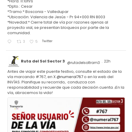
*Hora: 11:10hrs
*Dpto.: Cesar
*Tramo:* Bosconia - Valledupar
*Ubicación: Valencia de Jesús - Pr 94+000 RN 8003
*Novedad:* Cierre total de vía por razones ajenas al
proyecto vial, se presentan bloqueos por parte de la
comunidad.
Twitter
3
5
Ruta del Sol Sector 3
22h
@rutadelsoltram3
·
Antes de viajar este puente festivo, consulte el estado de la
vía marcando #767, en X
@numeral767
o en la web del
INVÍAS. Planifique su recorrido, conduzca con
responsabilidad y recuerde que cada decisión cuenta. ¡En la
vía, abracemos la vida!