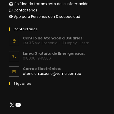
Política de tratamiento de la información
Contáctenos
App para Personas con Discapacidad
Contáctanos
Centro de Atención a Usuarios:
KM 3.5 Vía Bosconia - El Copey, Cesar
Línea Gratuita de Emergencias:
018000-945566
Correo Electrónico:
Se
atencion.usuario@yuma.com.co
abre
en
Síguenos
tu
aplicación
X
YouTube