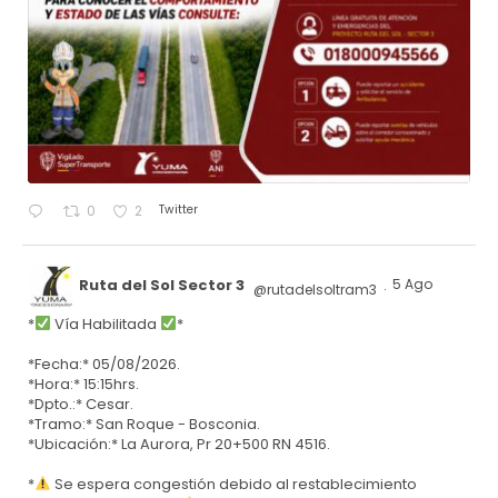
Twitter
0
2
Ruta del Sol Sector 3
5 Ago
@rutadelsoltram3
·
*
Vía Habilitada
*
*Fecha:* 05/08/2026.
*Hora:* 15:15hrs.
*Dpto.:* Cesar.
*Tramo:* San Roque - Bosconia.
*Ubicación:* La Aurora, Pr 20+500 RN 4516.
*
Se espera congestión debido al restablecimiento