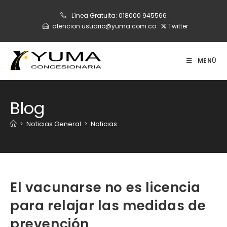
Ir
Línea Gratuita:
018000 945566
al
atencion.usuario@yuma.com.co
Twitter
contenido
MENÚ
Blog
>
Noticias General
>
Noticias
El vacunarse no es licencia
para relajar las medidas de
prevención