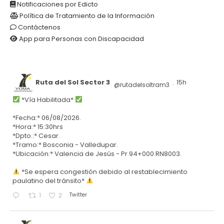
Notificaciones por Edicto
Política de Tratamiento de la Información
Contáctenos
App para Personas con Discapacidad
Ruta del Sol Sector 3
15h
@rutadelsoltram3
·
*Vía Habilitada*
*Fecha:* 06/08/2026.
*Hora:* 15:30hrs
*Dpto.:* Cesar.
*Tramo:* Bosconia - Valledupar.
*Ubicación:* Valencia de Jesús - Pr 94+000 RN8003.
*Se espera congestión debido al restablecimiento
paulatino del tránsito*
Twitter
1
2