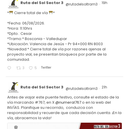
Ruta del Sol Sector 3
19h
@rutadelsoltram3
·
*
Cierre total de vía
*
*Fecha: 06/08/2026.
*Hora: 11:10hrs
*Dpto.: Cesar
*Tramo:* Bosconia - Valledupar
*Ubicación: Valencia de Jesús - Pr 94+000 RN 8003
*Novedad:* Cierre total de vía por razones ajenas al
proyecto vial, se presentan bloqueos por parte de la
comunidad.
Twitter
3
5
Ruta del Sol Sector 3
21h
@rutadelsoltram3
·
Antes de viajar este puente festivo, consulte el estado de la
vía marcando #767, en X
@numeral767
o en la web del
INVÍAS. Planifique su recorrido, conduzca con
responsabilidad y recuerde que cada decisión cuenta. ¡En la
vía, abracemos la vida!