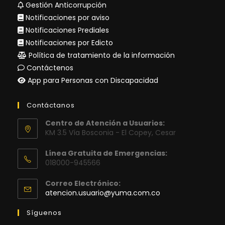
Gestión Anticorrupción
Notificaciones por aviso
Notificaciones Prediales
Notificaciones por Edicto
Política de tratamiento de la información
Contáctenos
App para Personas con Discapacidad
Contáctanos
Centro de Atención a Usuarios:
KM 3.5 Vía Bosconia - El Copey, Cesar
Línea Gratuita de Emergencias:
018000-945566
Correo Electrónico:
Se
atencion.usuario@yuma.com.co
abre
en
Síguenos
tu