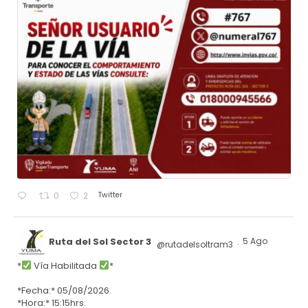
Twitter
0
2
Ruta del Sol Sector 3
5 Ago
@rutadelsoltram3
·
*
Vía Habilitada
*
*Fecha:* 05/08/2026.
*Hora:* 15:15hrs.