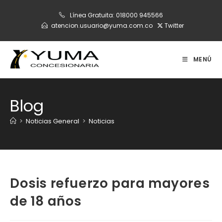
Ir
Línea Gratuita:
018000 945566
al
atencion.usuario@yuma.com.co
Twitter
contenido
MENÚ
Blog
>
Noticias General
>
Noticias
Dosis refuerzo para mayores
de 18 años