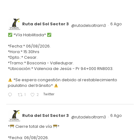
Ruta del Sol Sector 3
6 Ago
@rutadelsoltram3
·
*Vía Habilitada*
*Fecha:* 06/08/2026.
*Hora:* 15:30hrs
*Dpto.:* Cesar.
*Tramo:* Bosconia - Valledupar.
*Ubicación:* Valencia de Jesús - Pr 94+000 RN8003.
*Se espera congestión debido al restablecimiento
paulatino del tránsito*
Twitter
1
2
Ruta del Sol Sector 3
6 Ago
@rutadelsoltram3
·
*
Cierre total de vía
*
*Fecha: 06/08/2026.