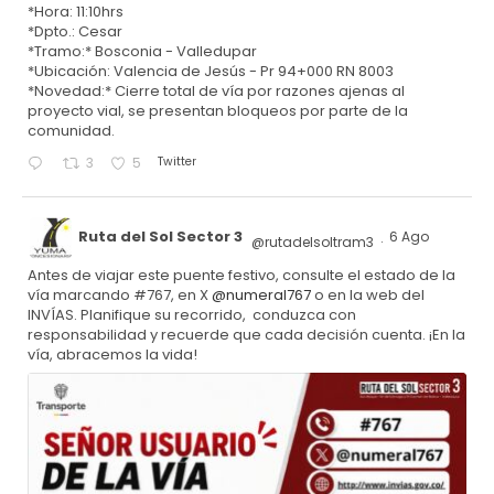
*Hora: 11:10hrs
*Dpto.: Cesar
*Tramo:* Bosconia - Valledupar
*Ubicación: Valencia de Jesús - Pr 94+000 RN 8003
*Novedad:* Cierre total de vía por razones ajenas al
proyecto vial, se presentan bloqueos por parte de la
comunidad.
Twitter
3
5
Ruta del Sol Sector 3
6 Ago
@rutadelsoltram3
·
Antes de viajar este puente festivo, consulte el estado de la
vía marcando #767, en X
@numeral767
o en la web del
INVÍAS. Planifique su recorrido, conduzca con
responsabilidad y recuerde que cada decisión cuenta. ¡En la
vía, abracemos la vida!