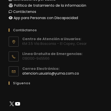
Política de tratamiento de la información
Contáctenos
App para Personas con Discapacidad
Contáctanos
Centro de Atención a Usuarios:
KM 3.5 Vía Bosconia - El Copey, Cesar
Línea Gratuita de Emergencias:
018000-945566
Correo Electrónico:
Se
atencion.usuario@yuma.com.co
abre
en
Síguenos
tu
aplicación
X
YouTube