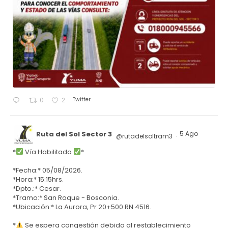
Twitter
0
2
Ruta del Sol Sector 3
5 Ago
@rutadelsoltram3
·
*
Vía Habilitada
*
*Fecha:* 05/08/2026.
*Hora:* 15:15hrs.
*Dpto.:* Cesar.
*Tramo:* San Roque - Bosconia.
*Ubicación:* La Aurora, Pr 20+500 RN 4516.
*
Se espera congestión debido al restablecimiento