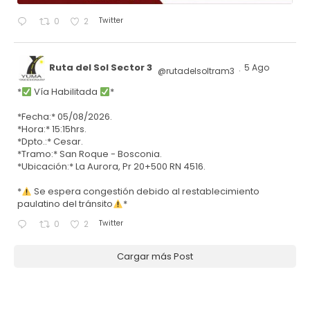
Twitter
0
2
Ruta del Sol Sector 3
5 Ago
@rutadelsoltram3
·
*
Vía Habilitada
*
*Fecha:* 05/08/2026.
*Hora:* 15:15hrs.
*Dpto.:* Cesar.
*Tramo:* San Roque - Bosconia.
*Ubicación:* La Aurora, Pr 20+500 RN 4516.
*
Se espera congestión debido al restablecimiento
paulatino del tránsito
*
Twitter
0
2
Cargar más Post