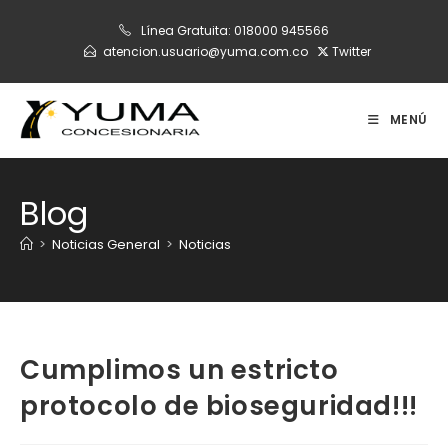
Ir
Línea Gratuita:
018000 945566
al
atencion.usuario@yuma.com.co
Twitter
contenido
MENÚ
Blog
>
Noticias General
>
Noticias
Cumplimos un estricto
protocolo de bioseguridad!!!