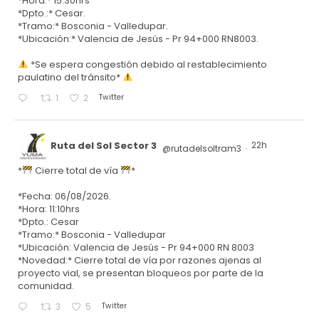
*Hora:* 15:30hrs
*Dpto.:* Cesar.
*Tramo:* Bosconia - Valledupar.
*Ubicación:* Valencia de Jesús - Pr 94+000 RN8003.
*Se espera congestión debido al restablecimiento
paulatino del tránsito*
Twitter
1
2
Ruta del Sol Sector 3
22h
@rutadelsoltram3
·
*
Cierre total de vía
*
*Fecha: 06/08/2026.
*Hora: 11:10hrs
*Dpto.: Cesar
*Tramo:* Bosconia - Valledupar
*Ubicación: Valencia de Jesús - Pr 94+000 RN 8003
*Novedad:* Cierre total de vía por razones ajenas al
proyecto vial, se presentan bloqueos por parte de la
comunidad.
Twitter
3
5