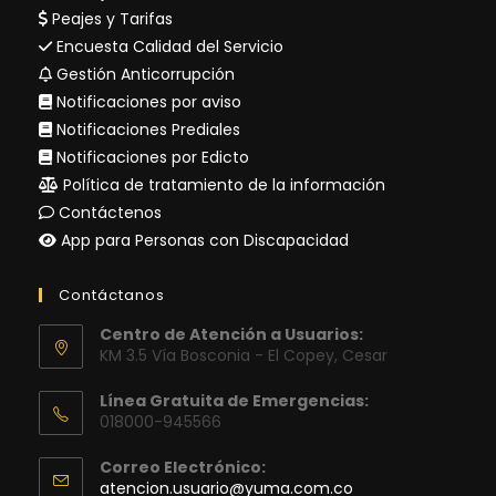
Peajes y Tarifas
Encuesta Calidad del Servicio
Gestión Anticorrupción
Notificaciones por aviso
Notificaciones Prediales
Notificaciones por Edicto
Política de tratamiento de la información
Contáctenos
App para Personas con Discapacidad
Contáctanos
Centro de Atención a Usuarios:
KM 3.5 Vía Bosconia - El Copey, Cesar
Línea Gratuita de Emergencias:
018000-945566
Correo Electrónico:
Se
atencion.usuario@yuma.com.co