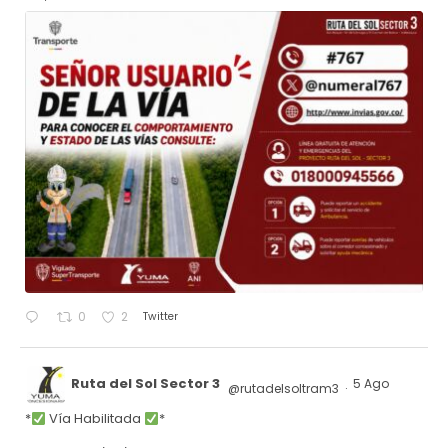
Twitter
0
2
Ruta del Sol Sector 3
5 Ago
@rutadelsoltram3
·
*
Vía Habilitada
*