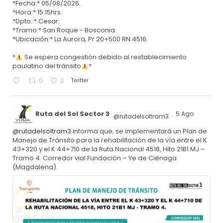
*Fecha:* 05/08/2026.
*Hora:* 15:15hrs.
*Dpto.:* Cesar.
*Tramo:* San Roque - Bosconia.
*Ubicación:* La Aurora, Pr 20+500 RN 4516.
*
Se espera congestión debido al restablecimiento
paulatino del tránsito
*
Twitter
0
2
Ruta del Sol Sector 3
5 Ago
@rutadelsoltram3
·
@rutadelsoltram3
informa que, se implementará un Plan de
Manejo de Tránsito para la rehabilitación de la vía entre el K
43+320 y el K 44+710 de la Ruta Nacional 4518, Hito 21B1 MJ –
Tramo 4. Corredor vial Fundación – Ye de Ciénaga
(Magdalena).