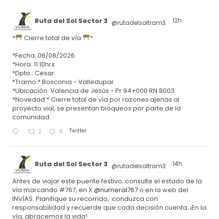
Ruta del Sol Sector 3
12h
@rutadelsoltram3
·
*
Cierre total de vía
*
*Fecha: 06/08/2026.
*Hora: 11:10hrs
*Dpto.: Cesar
*Tramo:* Bosconia - Valledupar
*Ubicación: Valencia de Jesús - Pr 94+000 RN 8003
*Novedad:* Cierre total de vía por razones ajenas al
proyecto vial, se presentan bloqueos por parte de la
comunidad.
Twitter
2
4
Ruta del Sol Sector 3
14h
@rutadelsoltram3
·
Antes de viajar este puente festivo, consulte el estado de la
vía marcando #767, en X
@numeral767
o en la web del
INVÍAS. Planifique su recorrido, conduzca con
responsabilidad y recuerde que cada decisión cuenta. ¡En la
vía, abracemos la vida!