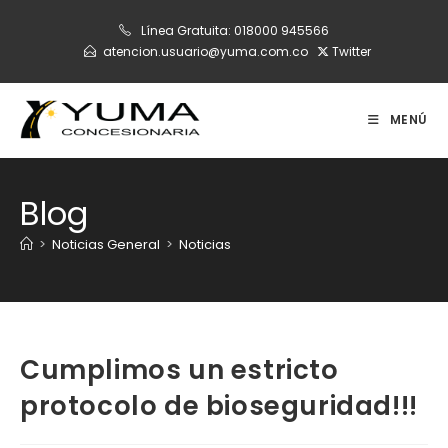
Ir
Línea Gratuita:
018000 945566
al
atencion.usuario@yuma.com.co
Twitter
contenido
MENÚ
Blog
>
Noticias General
>
Noticias
Cumplimos un estricto
protocolo de bioseguridad!!!