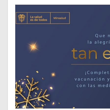
la
entrada: