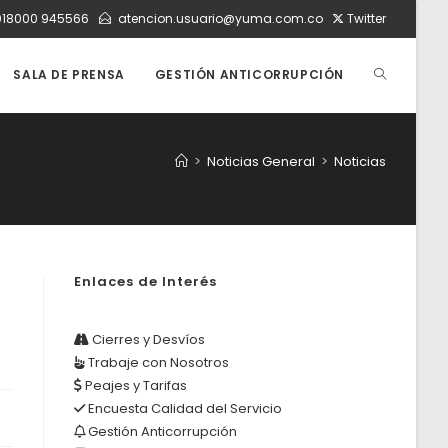
018000 945566
atencion.usuario@yuma.com.co
Twitter
ALTERNAR
SALA DE PRENSA
GESTIÓN ANTICORRUPCIÓN
BÚSQUEDA
>
Noticias General
>
Noticias
DE
Enlaces de Interés
LA
Cierres y Desvíos
Trabaje con Nosotros
WEB
Peajes y Tarifas
Encuesta Calidad del Servicio
Gestión Anticorrupción