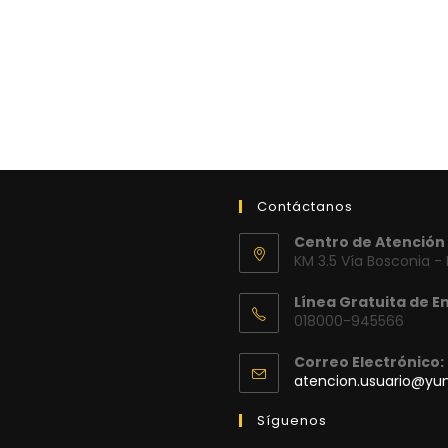
Contáctanos
Centro de Atención 
KM 3.5 Vía Bosconia -
Línea Gratuita de E
018000-945566
Correo Electrónico:
atencion.usuario@y
Síguenos