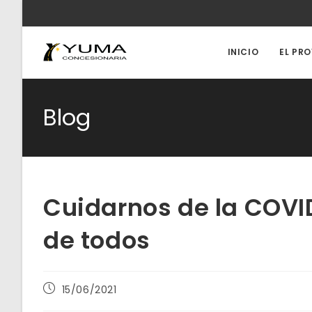
Ir
al
contenido
INICIO
EL PR
Blog
Cuidarnos de la COV
de todos
Publicación
15/06/2021
de