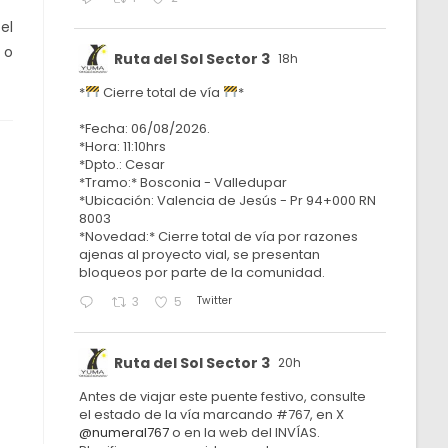
el
 o
Ruta del Sol Sector 3
18h
*
Cierre total de vía
*
*Fecha: 06/08/2026.
*Hora: 11:10hrs
*Dpto.: Cesar
*Tramo:* Bosconia - Valledupar
*Ubicación: Valencia de Jesús - Pr 94+000 RN
8003
*Novedad:* Cierre total de vía por razones
ajenas al proyecto vial, se presentan
bloqueos por parte de la comunidad.
Twitter
3
5
Ruta del Sol Sector 3
20h
Antes de viajar este puente festivo, consulte
el estado de la vía marcando #767, en X
@numeral767
o en la web del INVÍAS.