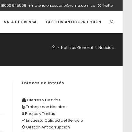
018000 945566
atencion.usuario@yuma.com.co
Twitter
ALTERNAR
SALA DE PRENSA
GESTIÓN ANTICORRUPCIÓN
BÚSQUEDA
>
Noticias General
>
Noticias
DE
Enlaces de Interés
LA
Cierres y Desvíos
Trabaje con Nosotros
WEB
Peajes y Tarifas
Encuesta Calidad del Servicio
Gestión Anticorrupción