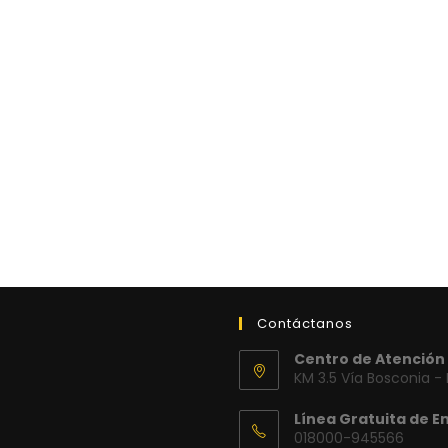
Contáctanos
Centro de Atención 
KM 3.5 Vía Bosconia -
Línea Gratuita de E
018000-945566