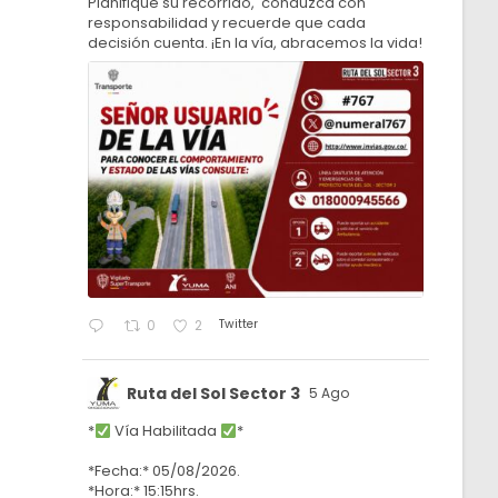
Planifique su recorrido, conduzca con
responsabilidad y recuerde que cada
decisión cuenta. ¡En la vía, abracemos la vida!
Twitter
0
2
Ruta del Sol Sector 3
5 Ago
*
Vía Habilitada
*
*Fecha:* 05/08/2026.
*Hora:* 15:15hrs.