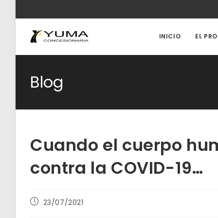
Ir
al
contenido
INICIO
EL PR
Blog
Cuando el cuerpo hu
contra la COVID-19…
Publicación
23/07/2021
de