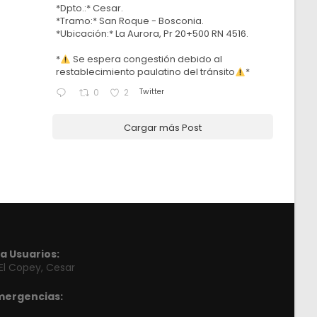
*Dpto.:* Cesar.
*Tramo:* San Roque - Bosconia.
*Ubicación:* La Aurora, Pr 20+500 RN 4516.
*
Se espera congestión debido al
restablecimiento paulatino del tránsito
*
Twitter
0
2
Cargar más Post
a Usuarios:
 El Copey, Cesar
mergencias: