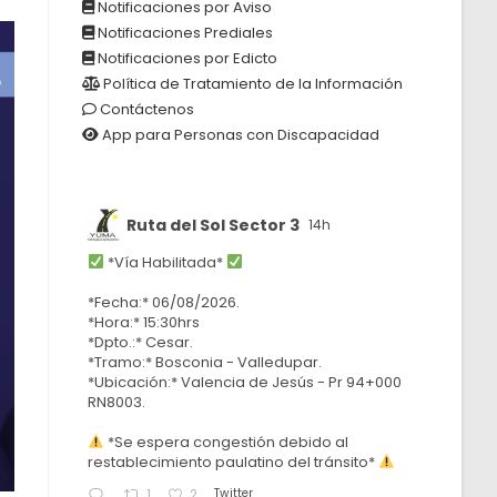
Notificaciones por Aviso
Notificaciones Prediales
Notificaciones por Edicto
Política de Tratamiento de la Información
Contáctenos
App para Personas con Discapacidad
Ruta del Sol Sector 3
14h
*Vía Habilitada*
*Fecha:* 06/08/2026.
*Hora:* 15:30hrs
*Dpto.:* Cesar.
*Tramo:* Bosconia - Valledupar.
*Ubicación:* Valencia de Jesús - Pr 94+000
RN8003.
*Se espera congestión debido al
restablecimiento paulatino del tránsito*
Twitter
1
2