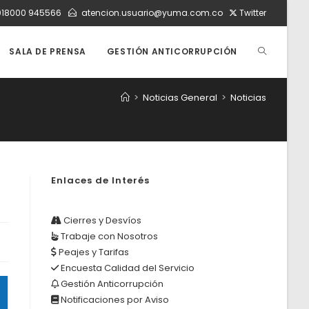
018000 945566
atencion.usuario@yuma.com.co
Twitter
ALTERNAR
SALA DE PRENSA
GESTIÓN ANTICORRUPCIÓN
>
Noticias General
>
Noticias
BÚSQUEDA
DE
Enlaces de Interés
LA
Cierres y Desvíos
Trabaje con Nosotros
Peajes y Tarifas
WEB
Encuesta Calidad del Servicio
Gestión Anticorrupción
Notificaciones por Aviso