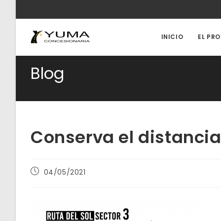
Ir
al
contenido
INICIO
EL PR
Blog
Conserva el distancia
Publicación
04/05/2021
de
la
entrada: