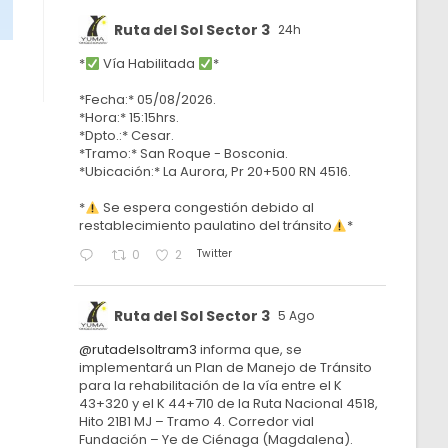
Ruta del Sol Sector 3
24h
*
Vía Habilitada
*
*Fecha:* 05/08/2026.
*Hora:* 15:15hrs.
*Dpto.:* Cesar.
*Tramo:* San Roque - Bosconia.
*Ubicación:* La Aurora, Pr 20+500 RN 4516.
*
Se espera congestión debido al
restablecimiento paulatino del tránsito
*
Twitter
0
2
Ruta del Sol Sector 3
5 Ago
@rutadelsoltram3
informa que, se
implementará un Plan de Manejo de Tránsito
para la rehabilitación de la vía entre el K
43+320 y el K 44+710 de la Ruta Nacional 4518,
Hito 21B1 MJ – Tramo 4. Corredor vial
Fundación – Ye de Ciénaga (Magdalena).