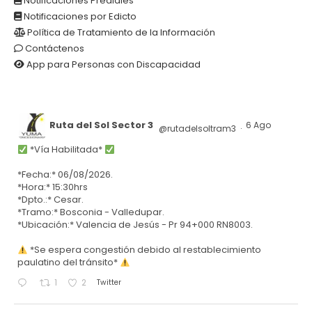
Notificaciones Prediales
Notificaciones por Edicto
Política de Tratamiento de la Información
Contáctenos
App para Personas con Discapacidad
Ruta del Sol Sector 3
6 Ago
@rutadelsoltram3
·
*Vía Habilitada*
*Fecha:* 06/08/2026.
*Hora:* 15:30hrs
*Dpto.:* Cesar.
*Tramo:* Bosconia - Valledupar.
*Ubicación:* Valencia de Jesús - Pr 94+000 RN8003.
*Se espera congestión debido al restablecimiento
paulatino del tránsito*
Twitter
1
2