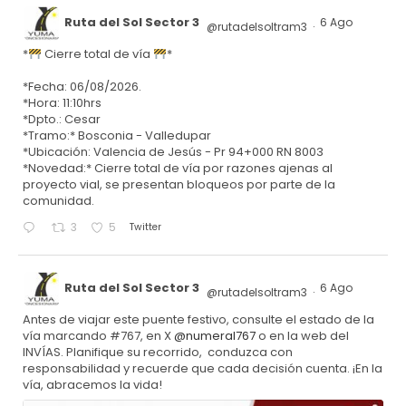
Ruta del Sol Sector 3
6 Ago
@rutadelsoltram3
·
*
Cierre total de vía
*
*Fecha: 06/08/2026.
*Hora: 11:10hrs
*Dpto.: Cesar
*Tramo:* Bosconia - Valledupar
*Ubicación: Valencia de Jesús - Pr 94+000 RN 8003
*Novedad:* Cierre total de vía por razones ajenas al
proyecto vial, se presentan bloqueos por parte de la
comunidad.
Twitter
3
5
Ruta del Sol Sector 3
6 Ago
@rutadelsoltram3
·
Antes de viajar este puente festivo, consulte el estado de la
vía marcando #767, en X
@numeral767
o en la web del
INVÍAS. Planifique su recorrido, conduzca con
responsabilidad y recuerde que cada decisión cuenta. ¡En la
vía, abracemos la vida!