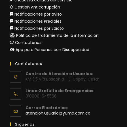
Encuesta Calidad del Servicio
Gestión Anticorrupción
Notificaciones por aviso
Notificaciones Prediales
Notificaciones por Edicto
Política de tratamiento de la información
Contáctenos
App para Personas con Discapacidad
Contáctanos
Centro de Atención a Usuarios:
KM 3.5 Vía Bosconia - El Copey, Cesar
Línea Gratuita de Emergencias:
018000-945566
Correo Electrónico:
Se
atencion.usuario@yuma.com.co
abre
en
Síguenos