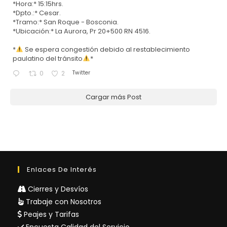
*Hora:* 15:15hrs.
*Dpto.:* Cesar.
*Tramo:* San Roque - Bosconia.
*Ubicación:* La Aurora, Pr 20+500 RN 4516.
*
Se espera congestión debido al restablecimiento
paulatino del tránsito
*
Twitter
0
2
Cargar más Post
Enlaces De Interés
Cierres y Desvíos
Trabaje con Nosotros
Peajes y Tarifas