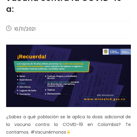
a:
Publicación
10/11/2021
de
la
entrada:
¿Sabes a qué población se le aplica la dosis adicional de
la vacuna contra la COVID-19 en Colombia? Te
contamos. #Vacunémonos