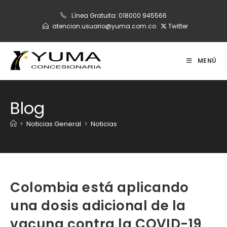
Ir
Línea Gratuita:
018000 945566
al
atencion.usuario@yuma.com.co
Twitter
contenido
MENÚ
Blog
>
Noticias General
>
Noticias
Colombia está aplicando
una dosis adicional de la
vacuna contra la COVID-19