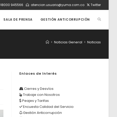
018000 945566
atencion.usuario@yuma.com.co
Twitter
ALTERNAR
SALA DE PRENSA
GESTIÓN ANTICORRUPCIÓN
BÚSQUEDA
>
Noticias General
>
Noticias
DE
Enlaces de Interés
LA
Cierres y Desvíos
Trabaje con Nosotros
WEB
Peajes y Tarifas
Encuesta Calidad del Servicio
Gestión Anticorrupción