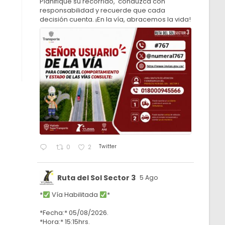
Planifique su recorrido, conduzca con
responsabilidad y recuerde que cada
decisión cuenta. ¡En la vía, abracemos la vida!
Twitter
0
2
Ruta del Sol Sector 3
5 Ago
*
Vía Habilitada
*
*Fecha:* 05/08/2026.
*Hora:* 15:15hrs.