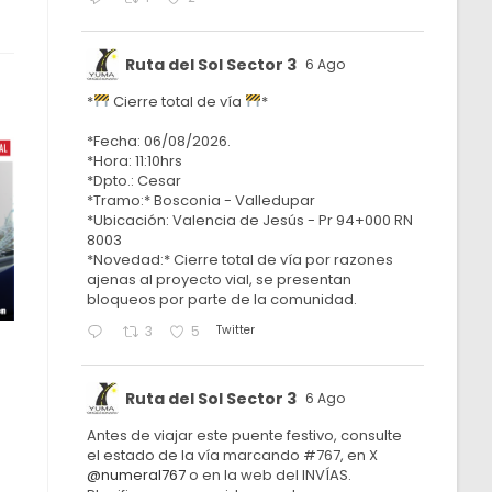
Ruta del Sol Sector 3
6 Ago
*
Cierre total de vía
*
*Fecha: 06/08/2026.
*Hora: 11:10hrs
*Dpto.: Cesar
*Tramo:* Bosconia - Valledupar
*Ubicación: Valencia de Jesús - Pr 94+000 RN
8003
*Novedad:* Cierre total de vía por razones
ajenas al proyecto vial, se presentan
bloqueos por parte de la comunidad.
Twitter
3
5
Ruta del Sol Sector 3
6 Ago
Antes de viajar este puente festivo, consulte
el estado de la vía marcando #767, en X
@numeral767
o en la web del INVÍAS.