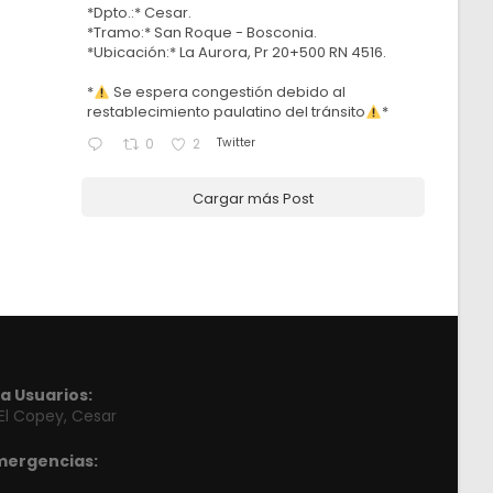
*Dpto.:* Cesar.
*Tramo:* San Roque - Bosconia.
*Ubicación:* La Aurora, Pr 20+500 RN 4516.
*
Se espera congestión debido al
restablecimiento paulatino del tránsito
*
Twitter
0
2
Cargar más Post
a Usuarios:
 El Copey, Cesar
mergencias: