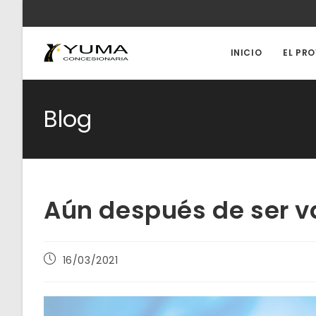
Ir
al
contenido
INICIO
EL PR
Blog
Aún después de ser 
Publicación
16/03/2021
de
la
entrada: