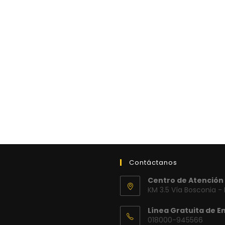
Contáctanos
Centro de Atención 
KM 3.5 Vía Bosconia -
Línea Gratuita de E
018000-945566