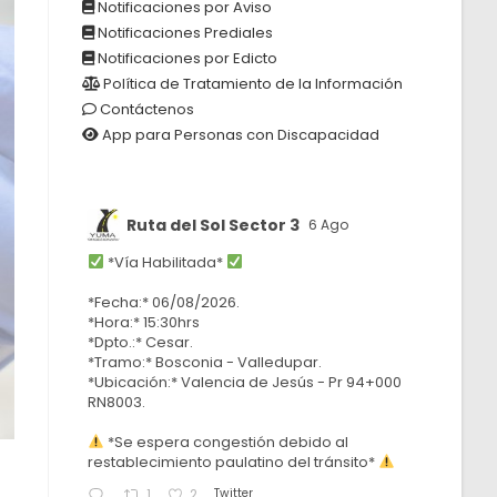
Notificaciones por Aviso
Notificaciones Prediales
Notificaciones por Edicto
Política de Tratamiento de la Información
Contáctenos
App para Personas con Discapacidad
Ruta del Sol Sector 3
6 Ago
*Vía Habilitada*
*Fecha:* 06/08/2026.
*Hora:* 15:30hrs
*Dpto.:* Cesar.
*Tramo:* Bosconia - Valledupar.
*Ubicación:* Valencia de Jesús - Pr 94+000
RN8003.
*Se espera congestión debido al
restablecimiento paulatino del tránsito*
Twitter
1
2