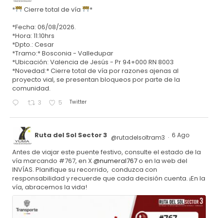
*
Cierre total de vía
*
*Fecha: 06/08/2026.
*Hora: 11:10hrs
*Dpto.: Cesar
*Tramo:* Bosconia - Valledupar
*Ubicación: Valencia de Jesús - Pr 94+000 RN 8003
*Novedad:* Cierre total de vía por razones ajenas al
proyecto vial, se presentan bloqueos por parte de la
comunidad.
Twitter
3
5
Ruta del Sol Sector 3
6 Ago
@rutadelsoltram3
·
Antes de viajar este puente festivo, consulte el estado de la
vía marcando #767, en X
@numeral767
o en la web del
INVÍAS. Planifique su recorrido, conduzca con
responsabilidad y recuerde que cada decisión cuenta. ¡En la
vía, abracemos la vida!