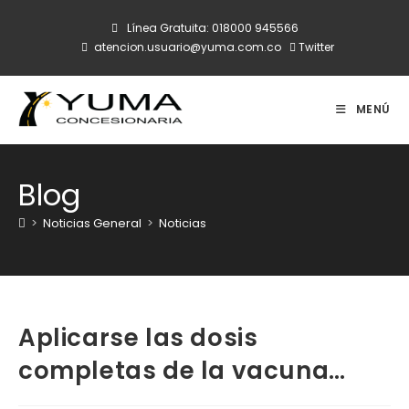
Ir
Línea Gratuita:
018000 945566
al
atencion.usuario@yuma.com.co
Twitter
contenido
MENÚ
Blog
>
Noticias General
>
Noticias
Aplicarse las dosis
completas de la vacuna…