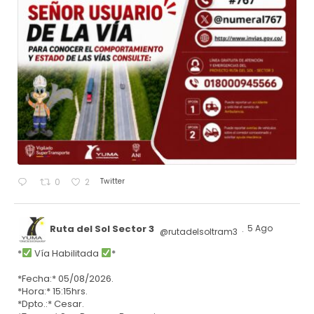
Twitter
0
2
Ruta del Sol Sector 3
5 Ago
@rutadelsoltram3
·
*
Vía Habilitada
*
*Fecha:* 05/08/2026.
*Hora:* 15:15hrs.
*Dpto.:* Cesar.