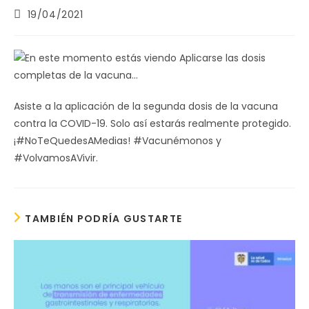
Publicación
19/04/2021
de
la
entrada:
Asiste a la aplicación de la segunda dosis de la vacuna
contra la COVID-19. Solo así estarás realmente protegido.
¡#NoTeQuedesAMedias! #Vacunémonos y
#VolvamosAVivir.
TAMBIÉN PODRÍA GUSTARTE