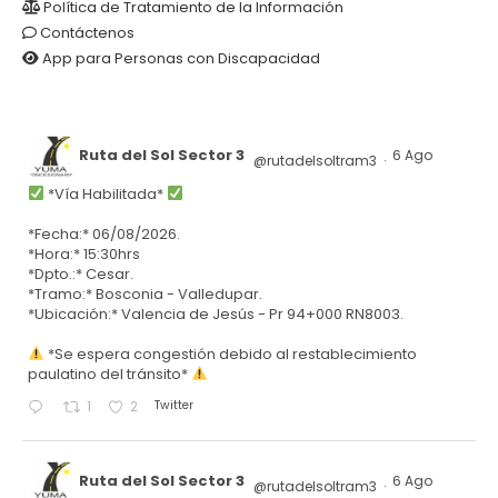
Política de Tratamiento de la Información
Contáctenos
App para Personas con Discapacidad
Ruta del Sol Sector 3
6 Ago
@rutadelsoltram3
·
*Vía Habilitada*
*Fecha:* 06/08/2026.
*Hora:* 15:30hrs
*Dpto.:* Cesar.
*Tramo:* Bosconia - Valledupar.
*Ubicación:* Valencia de Jesús - Pr 94+000 RN8003.
*Se espera congestión debido al restablecimiento
paulatino del tránsito*
Twitter
1
2
Ruta del Sol Sector 3
6 Ago
@rutadelsoltram3
·