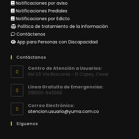
Notificaciones por aviso
Notificaciones Prediales
Notificaciones por Edicto
Política de tratamiento de la información
Contáctenos
App para Personas con Discapacidad
Contáctanos
Centro de Atención a Usuarios:
KM 3.5 Vía Bosconia - El Copey, Cesar
Línea Gratuita de Emergencias:
018000-945566
Correo Electrónico:
Se
atencion.usuario@yuma.com.co
abre
en
Síguenos
tu
aplicación