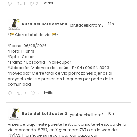
Twitter
1
2
Ruta del Sol Sector 3
14h
@rutadelsoltram3
·
*
Cierre total de vía
*
*Fecha: 06/08/2026.
*Hora: 11:10hrs
*Dpto.: Cesar
*Tramo:* Bosconia - Valledupar
*Ubicación: Valencia de Jesús - Pr 94+000 RN 8003
*Novedad:* Cierre total de vía por razones ajenas al
proyecto vial, se presentan bloqueos por parte de la
comunidad.
Twitter
3
5
Ruta del Sol Sector 3
16h
@rutadelsoltram3
·
Antes de viajar este puente festivo, consulte el estado de la
vía marcando #767, en X
@numeral767
o en la web del
INVÍAS. Planifique su recorrido, conduzca con