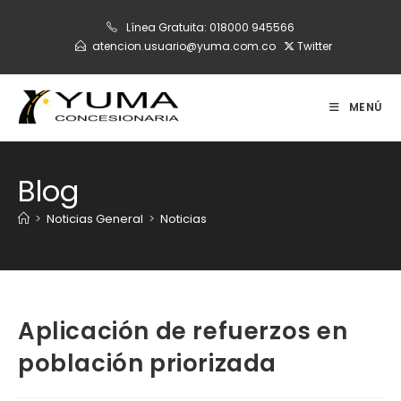
Ir
Línea Gratuita:
018000 945566
al
atencion.usuario@yuma.com.co
Twitter
contenido
MENÚ
Blog
>
Noticias General
>
Noticias
Aplicación de refuerzos en
población priorizada