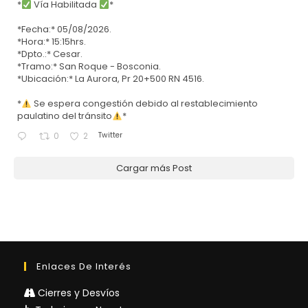
*
Vía Habilitada
*
*Fecha:* 05/08/2026.
*Hora:* 15:15hrs.
*Dpto.:* Cesar.
*Tramo:* San Roque - Bosconia.
*Ubicación:* La Aurora, Pr 20+500 RN 4516.
*
Se espera congestión debido al restablecimiento
paulatino del tránsito
*
Twitter
0
2
Cargar más Post
Enlaces De Interés
Cierres y Desvíos