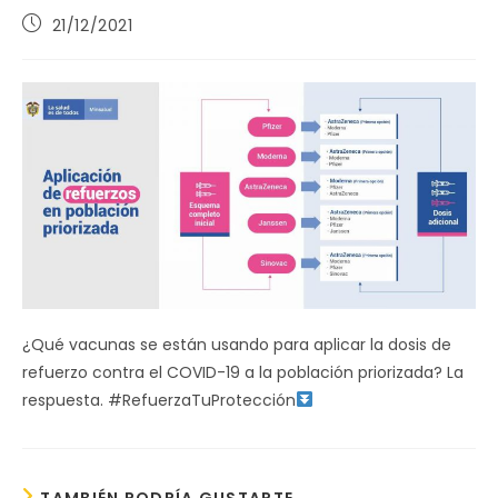
Publicación
21/12/2021
de
la
entrada:
¿Qué vacunas se están usando para aplicar la dosis de
refuerzo contra el COVID-19 a la población priorizada? La
respuesta. #RefuerzaTuProtección