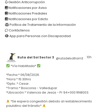
Gestión Anticorrupción
Notificaciones por Aviso
Notificaciones Prediales
Notificaciones por Edicto
Política de Tratamiento de la Información
Contáctenos
App para Personas con Discapacidad
Ruta del Sol Sector 3
10h
@rutadelsoltram3
·
*Vía Habilitada*
*Fecha:* 06/08/2026.
*Hora:* 15:30hrs
*Dpto.:* Cesar.
*Tramo:* Bosconia - Valledupar.
*Ubicación:* Valencia de Jesús - Pr 94+000 RN8003.
*Se espera congestión debido al restablecimiento
paulatino del tránsito*